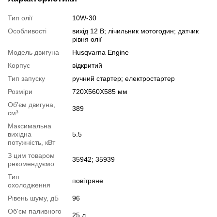
Тип олії
10W-30
Особливості
вихід 12 В; лічильник мотогодин; датчик
рівня олії
Модель двигуна
Husqvarna Engine
Корпус
відкритий
Тип запуску
ручний стартер; електростартер
Розміри
720X560X585 мм
Об'єм двигуна,
389
см³
Максимальна
вихідна
5.5
потужність, кВт
З цим товаром
35942; 35939
рекомендуємо
Тип
повітряне
охолодження
Рівень шуму, дБ
96
Об'єм паливного
25 л