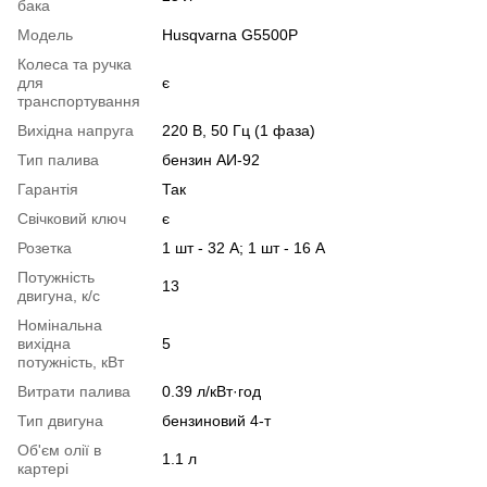
бака
Модель
Husqvarna G5500P
Колеса та ручка
для
є
транспортування
Вихідна напруга
220 В, 50 Гц (1 фаза)
Тип палива
бензин АИ-92
Гарантія
Так
Свічковий ключ
є
Розетка
1 шт - 32 А; 1 шт - 16 А
Потужність
13
двигуна, к/с
Номінальна
вихідна
5
потужність, кВт
Витрати палива
0.39 л/кВт·год
Тип двигуна
бензиновий 4-т
Об'єм олії в
1.1 л
картері