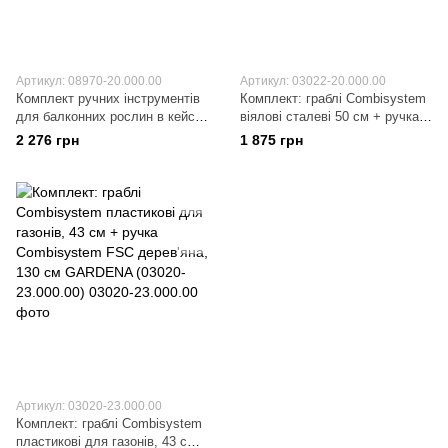
Артикул: 08970-20.000.00
Артикул: 03022-20.000.00
Комплект ручних інструментів
Комплект: граблі Combisystem
для балконних рослин в кейсі
віялові сталеві 50 см + ручка
GARDENA (08970-20.000.00)
Combisystem FSC дерев'яна,
2 276 грн
1 875 грн
130 см GARDENA (03022-
20.000.00)
Артикул: 03020-23.000.00
Комплект: граблі Combisystem
пластикові для газонів, 43 см +