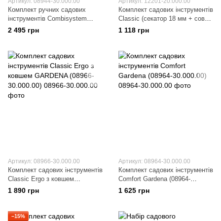
Артикул: 08944-30.000.00
Артикул: 12201-20.000.00
Комплект ручних садових
Комплект садових інструментів
інструментів Combisystem
Classic (секатор 18 мм + совок
GARDENA (08944-30.000.00)
8 см) GARDENA (12201-
2 495 грн
1 118 грн
20.000.00)
Артикул: 08966-30.000.00
Артикул: 08964-30.000.00
Комплект садових інструментів
Комплект садових інструментів
Classic Ergo з ковшем
Comfort Gardena (08964-
GARDENA (08966-30.000.00)
30.000.00)
1 890 грн
1 625 грн
−15%