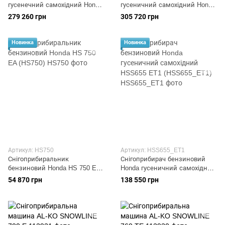
гусенечний самохідний Honda
гусеничний самохідний Honda
HSS970A ETD (HSS970A)
HSS1380A ETD (HSS1380A)
279 260 грн
305 720 грн
Новинка
Новинка
Артикул: HS750
Артикул: HSS655_ET1
Снігоприбиральник
Снігоприбирач бензиновий
бензиновий Honda HS 750 EA
Honda гусеничний самохідний
(HS750)
HSS655 ET1 (HSS655_ET1)
54 870 грн
138 550 грн