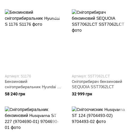
Артикул: S1176
Артикул: SST7062LCT
Бензиновий
Снігоприбирач бензиновий
снігоприбиральник Hyundai S
SEQUOIA SST7062LCT
1176
58 240 грн
32 999 грн