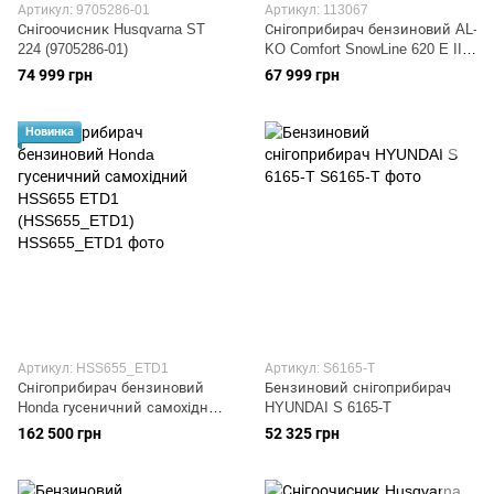
Артикул: 9705286-01
Артикул: 113067
Снігоочисник Husqvarna ST
Снігоприбирач бензиновий AL-
224 (9705286-01)
KO Comfort SnowLine 620 E III
(113067)
74 999 грн
67 999 грн
Новинка
Артикул: HSS655_ETD1
Артикул: S6165-T
Снігоприбирач бензиновий
Бензиновий снігоприбирач
Honda гусеничний самохідний
HYUNDAI S 6165-T
HSS655 ETD1 (HSS655_ETD1)
162 500 грн
52 325 грн