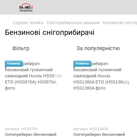
Садова техніка
Снігоприбиральні машини
Бензинові сніго
Бензинові снігоприбирачі
Фільтр
За популярністю
Новинка
Новинка
Артикул: HSS970A
Артикул: HSS1380A
Снігоприбирач бензиновий
Снігоприбирач бензиновий