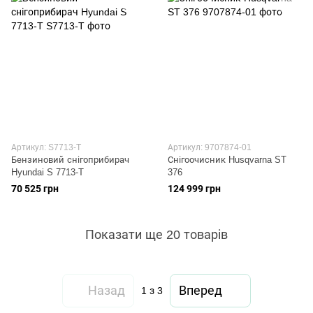
Артикул: S7713-T
Артикул: 9707874-01
Бензиновий снігоприбирач
Снігоочисник Husqvarna ST
Hyundai S 7713-T
376
70 525 грн
124 999 грн
Показати ще 20 товарів
Назад
Вперед
1
з 3