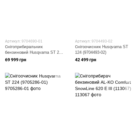
Артикул: 9704690-01
Артикул: 9704493-02
Снігоприбиральник
Снігоочисник Husqvarna ST
бензиновий Husqvarna ST 227
124 (9704493-02)
(9704690-01)
69 999 грн
42 499 грн