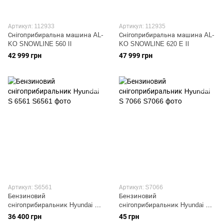
Артикул: 112933
Артикул: 112935
Снігоприбиральна машина AL-
Снігоприбиральна машина AL-
KO SNOWLINE 560 II
KO SNOWLINE 620 E II
42 999 грн
47 999 грн
Артикул: S6561
Артикул: S7066
Бензиновий
Бензиновий
снігоприбиральник Hyundai S
снігоприбиральник Hyundai S
6561
7066
36 400 грн
45 грн