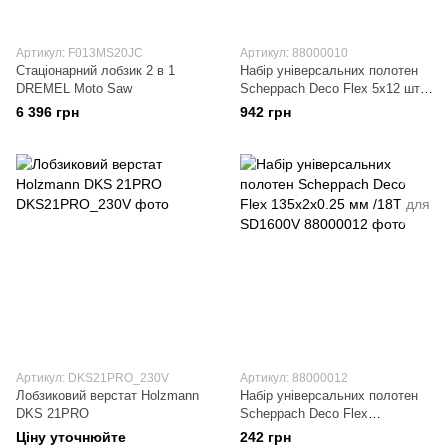
Артикул: F013MS20JC
Артикул: 88000010
Стаціонарний лобзик 2 в 1
Набір універсальних полотен
DREMEL Moto Saw
Scheppach Deco Flex 5х12 шт,
для SD1600V (88000010)
6 396 грн
942 грн
Артикул: DKS21PRO_230V
Артикул: 88000012
Лобзиковий верстат Holzmann
Набір універсальних полотен
DKS 21PRO
Scheppach Deco Flex
135х2х0.25 мм /18Т для
Ціну уточнюйте
242 грн