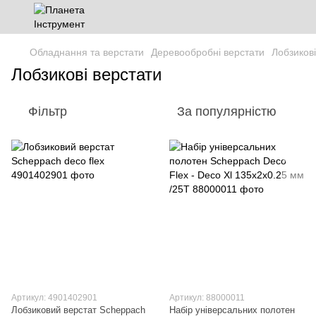
Обладнання та верстати
Деревообробні верстати
Лобзикові
Лобзикові верстати
Фільтр
За популярністю
Артикул: 4901402901
Артикул: 88000011
Лобзиковий верстат Scheppach
Набір універсальних полотен