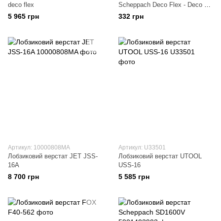
deco flex
Scheppach Deco Flex - Deco Xl
135x2x0.25 мм /25Т
5 965 грн
332 грн
Артикул: 10000808MA
Артикул: U33501
Лобзиковий верстат JET JSS-
Лобзиковий верстат UTOOL
16A
USS-16
8 700 грн
5 585 грн