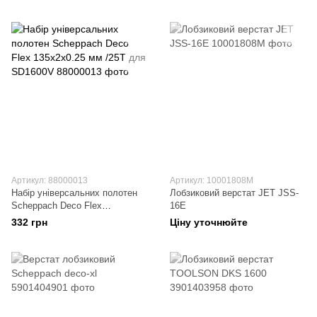
SD1600V
Артикул: 88000013
Артикул: 10001808M
Набір універсальних полотен
Лобзиковий верстат JET JSS-
Scheppach Deco Flex
16E
135х2х0.25 мм /25Т для
332 грн
Ціну уточнюйте
SD1600V