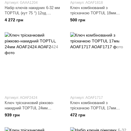
Артикул: GAAA1204
Артикул: AOAF1818
Набір ключів накидних 6-32 мм
Ключ комбінований з
TOPTUL (кут 75 °) 12од.
тріскачкою TOPTUL 18мм
GAAA1204
AOAF1818
4 272 грн
500 грн
Артикул: AOAF2424
Артикул: AOAF1717
Ключ тріскачковий ріжково-
Ключ комбінований з
накидний TOPTUL 24мм
тріскачкою TOPTUL 17мм
AOAF2424
AOAF1717
939 грн
472 грн