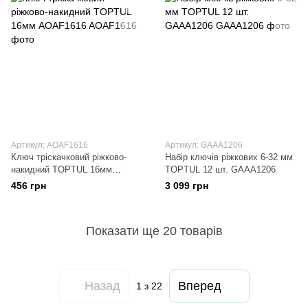
Артикул: AOAF1616
Артикул: GAAA1206
Ключ тріскачковий ріжково-
Набір ключів ріжкових 6-32 мм
накидний TOPTUL 16мм
TOPTUL 12 шт. GAAA1206
AOAF1616
456 грн
3 099 грн
Показати ще 20 товарів
Назад
Вперед
1
з 22