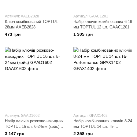
Артикул: AAEB2828
Артикул: GAAC1201
Ключ комбінований TOPTUL
Набір ключів комбінованих 6-19
28мм AAEB2828
мм TOPTUL 12 шт. GAAC1201
473 грн
1 305 грн
Артикул: GAAD1602
Артикул: GPAX1402
Набір ключів рожково-накидних
Набір комбінованих ключів 8-24
TOPTUL 16 шт. 6-24мм (кейс)
мм TOPTUL 14 шт. Hi-
GAAD1602
Performance GPAX1402
3 147 грн
2 358 грн