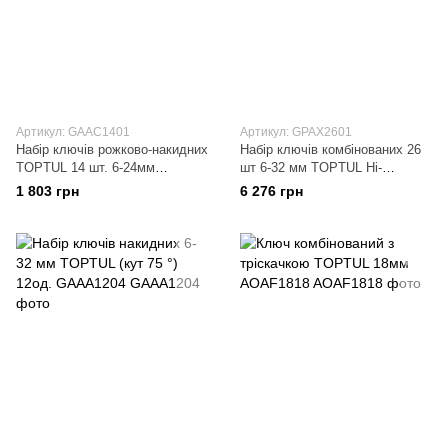
Артикул: GAAC1401
Артикул: GPAX2601
Набір ключів рожково-накидних
Набір ключів комбінованих 26
TOPTUL 14 шт. 6-24мм
шт 6-32 мм TOPTUL Hi-
GAAC1401
Performance GPAX2601
1 803 грн
6 276 грн