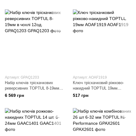
Артикул: GPAQ1203
Артикул: AOAF1919
Набір ключів тріскачкових
Ключ тріскачковий ріжково-
реверсивних TOPTUL 8-19мм в
накидний TOPTUL 19мм
чохлі 12од. GPAQ1203
AOAF1919
6 569 грн
517 грн