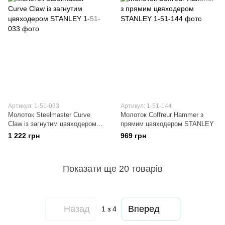
Артикул: 1-51-033
Артикул: 1-51-144
Молоток Steelmaster Curve
Молоток Coffreur Hammer з
Claw із загнутим цвяходером
прямим цвяходером STANLEY
STANLEY
1 222 грн
969 грн
Показати ще 20 товарів
Назад
Вперед
1
з 4