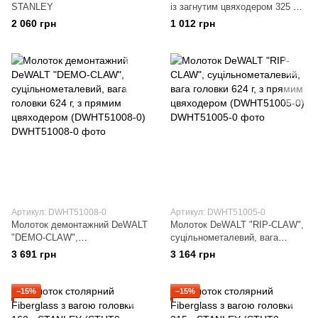
STANLEY
із загнутим цвяходером 325 мм
STANLEY
2 060 грн
1 012 грн
Артикул: DWHT51008-0
Артикул: DWHT51005-0
Молоток демонтажний DeWALT
Молоток DeWALT "RIP-CLAW",
"DEMO-CLAW",
суцільнометалевий, вага
суцільнометалевий, вага
головки 624 г, з прямим
3 691 грн
3 164 грн
головки 624 г, з прямим
цвяходером (DWHT51005-0)
цвяходером (DWHT51008-0)
−15%
−15%