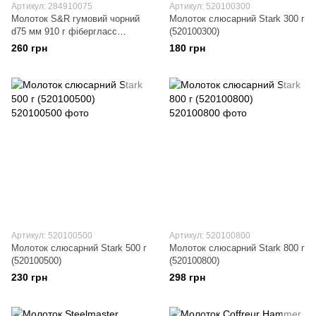
Артикул: 284910075
Артикул: 520100300
Молоток S&R гумовий чорний
Молоток слюсарний Stark 300 г
d75 мм 910 г фібергласс
(520100300)
(284910075)
260 грн
180 грн
Артикул: 520100500
Артикул: 520100800
Молоток слюсарний Stark 500 г
Молоток слюсарний Stark 800 г
(520100500)
(520100800)
230 грн
298 грн