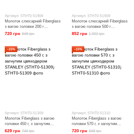
Артикул: STHT0-51906
Артикул: STHT0-51908
Молоток слюсарний Fiberglass
Молоток слюсарний Fiberglass
з вагою головки 200 г
з вагою головки 500 г
STANLEY (STHT0-51906)
STANLEY (STHT0-51908)
720 грн
852 грн
848 грн
1 002 грн
−15%
−15%
Артикул: STHT0-51309
Артикул: STHT0-51310
Молоток Fiberglass з вагою
Молоток Fiberglass з вагою
головки 450 г, з загнутим
головки 570 г, з загнутим
цвяходером STANLEY (STHT0-
цвяходером STANLEY (STHT0-
629 грн
720 грн
740 грн
848 грн