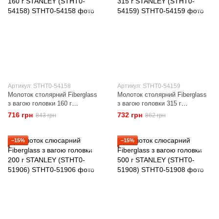
Артикул: STHT0-54158
Артикул: STHT0-54159
Молоток столярний Fiberglass
Молоток столярний Fiberglass
з вагою головки 160 г
з вагою головки 315 г
STANLEY (STHT0-54158)
STANLEY (STHT0-54159)
716 грн
732 грн
843 грн
862 грн
−15%
−15%