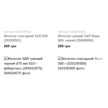
Артикул: 282000501
Артикул: 284680065
Молоток слюсарний S&R 500г
Молоток гумовий S&R 65мм,
(282000501)
680г чорний (284680065)
265 грн
250 грн