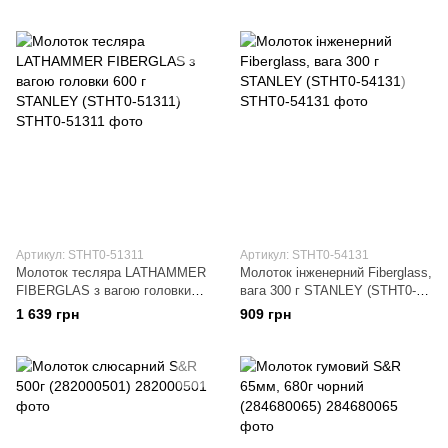
51309)
51310)
Артикул: STHT0-51311
Артикул: STHT0-54131
Молоток тесляра LATHAMMER
Молоток інженерний Fiberglass,
FIBERGLAS з вагою головки
вага 300 г STANLEY (STHT0-
600 г STANLEY (STHT0-51311)
54131)
1 639 грн
909 грн