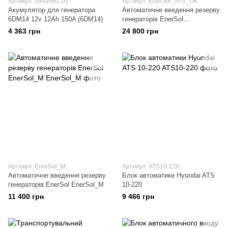
Артикул: 5949561-01
Артикул: EnerSol_ATS_DK
Акумулятор для генератора
Автоматичне введення резерву
6DM14 12v 12Ah 150A (6DM14)
генераторів EnerSol
EnerSol_ATS_DK
4 363 грн
24 800 грн
Артикул: EnerSol_M
Артикул: ATS10-220
Автоматичне введення резерву
Блок автоматики Hyundai ATS
генераторів EnerSol EnerSol_M
10-220
11 400 грн
9 466 грн