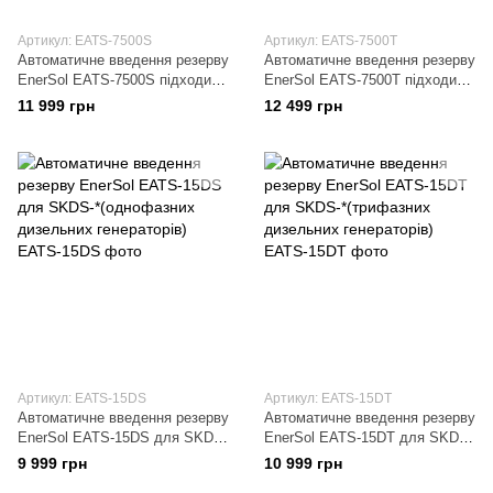
Артикул: EATS-7500S
Артикул: EATS-7500T
Автоматичне введення резерву
Автоматичне введення резерву
EnerSol EATS-7500S підходить
EnerSol EATS-7500T підходить
до генератора EPG-7500SEA
до генератора EPG-7500TEA
11 999 грн
12 499 грн
Артикул: EATS-15DS
Артикул: EATS-15DT
Автоматичне введення резерву
Автоматичне введення резерву
EnerSol EATS-15DS для SKDS-
EnerSol EATS-15DT для SKDS-
*(однофазних дизельних
*(трифазних дизельних
9 999 грн
10 999 грн
генераторів)
генераторів)