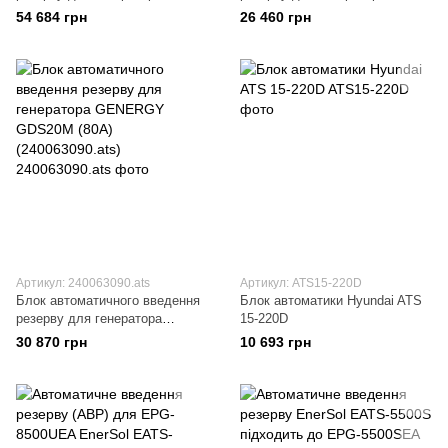
GENERGY 400А
GENERGY 63А (240214090.ats)
54 684 грн
26 460 грн
(240040090.ats)
Артикул: 240063090.ats
Артикул: ATS15-220D
Блок автоматичного введення
Блок автоматики Hyundai ATS
резерву для генератора
15-220D
GENERGY GDS20M (80А)
30 870 грн
10 693 грн
(240063090.ats)