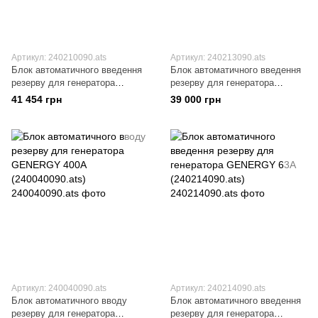
Артикул: 240210090.ats
Артикул: 240213090.ats
Блок автоматичного введення
Блок автоматичного введення
резерву для генератора
резерву для генератора
GENERGY GDS27M
GENERGY GDS130T
41 454 грн
39 000 грн
(240210090.ats)
(240213090.ats)
Артикул: 240040090.ats
Артикул: 240214090.ats
Блок автоматичного вводу
Блок автоматичного введення
резерву для генератора
резерву для генератора