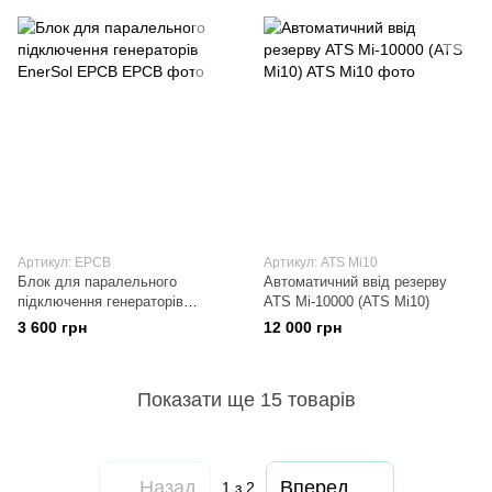
Артикул: EPCB
Артикул: ATS Mi10
Блок для паралельного
Автоматичний ввід резерву
підключення генераторів
ATS Mi-10000 (ATS Mi10)
EnerSol EPCB
3 600 грн
12 000 грн
Показати ще 15 товарів
Назад
Вперед
1
з 2