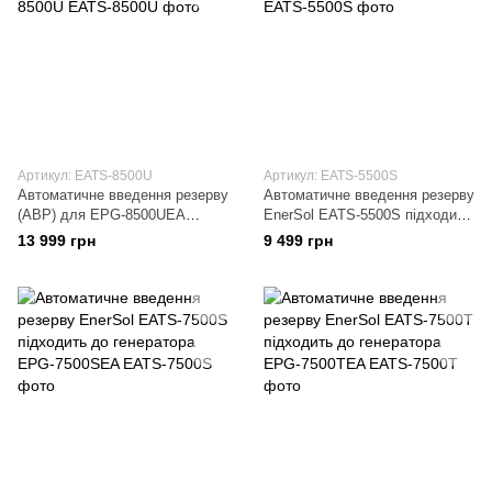
Артикул: EATS-8500U
Артикул: EATS-5500S
Автоматичне введення резерву
Автоматичне введення резерву
(АВР) для EPG-8500UEA
EnerSol EATS-5500S підходить
EnerSol EATS-8500U
до EPG-5500SEA
13 999 грн
9 499 грн