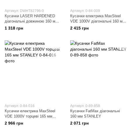
Артикул: DWHT82796-0
Артикул: 0-84-009
Кусачки LASER HARDENED
Кусачки електрика MaxSteel
діагональні довжиною 160 мм
VDE 1000V діагональні 160 мм
DeWALT DWHT82796-0
STANLEY
1 318 грн
2 415 грн
Артикул: 0-84-016
Артикул: 0-89-858
Кусачки електрика MaxSteel
Кусачки FatMax діагональні
VDE 1000V торцеві 165 мм
160 мм STANLEY
STANLEY
2 966 грн
2 071 грн