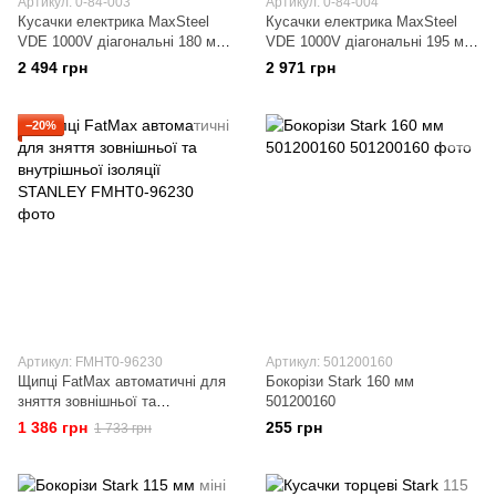
Артикул: 0-84-003
Артикул: 0-84-004
Кусачки електрика MaxSteel
Кусачки електрика MaxSteel
VDE 1000V діагональні 180 мм
VDE 1000V діагональні 195 мм
STANLEY
STANLEY
2 494 грн
2 971 грн
−20%
Артикул: FMHT0-96230
Артикул: 501200160
Щипці FatMax автоматичні для
Бокорізи Stark 160 мм
зняття зовнішньої та
501200160
внутрішньої ізоляції STANLEY
1 386 грн
255 грн
1 733 грн