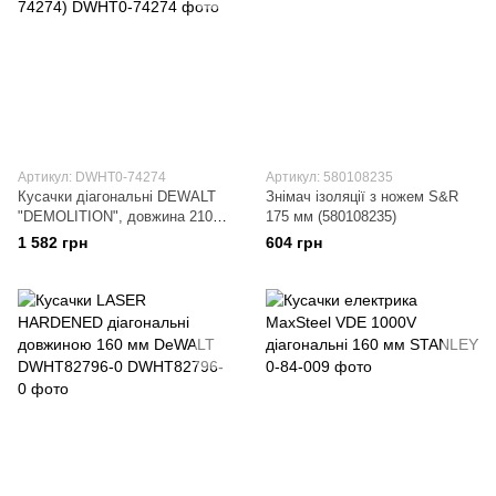
Артикул: DWHT0-74274
Артикул: 580108235
Кусачки діагональні DEWALT
Знімач ізоляції з ножем S&R
"DEMOLITION", довжина 210
175 мм (580108235)
мм (DWHT0-74274)
1 582 грн
604 грн