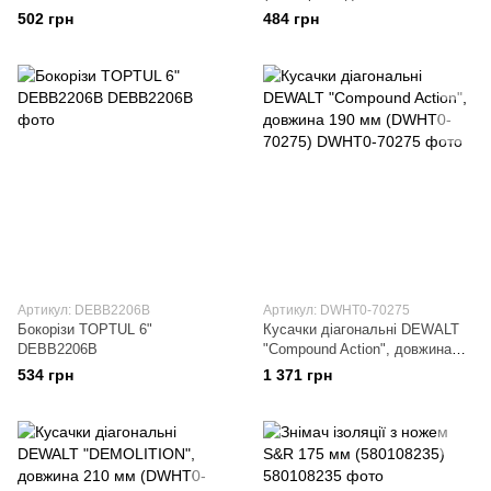
проводів) DEAA1206B
502 грн
484 грн
Артикул: DEBB2206B
Артикул: DWHT0-70275
Бокорізи TOPTUL 6"
Кусачки діагональні DEWALT
DEBB2206B
"Compound Action", довжина
190 мм (DWHT0-70275)
534 грн
1 371 грн