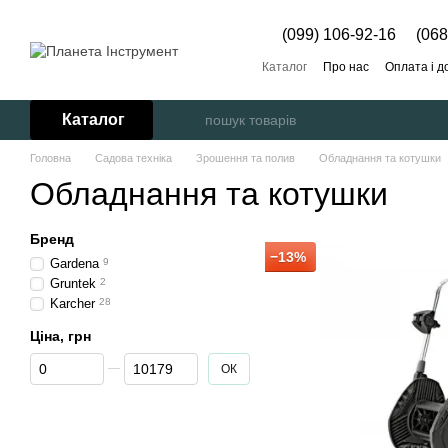
Перейти до основного контенту
(099) 106-92-16
(068
Каталог
Про нас
Оплата і д
Каталог
Головна
Садова техніка
Зрошення та полив
Обладнання та котушки
Обладнання та котушки
Бренд
−13%
Gardena
9
Gruntek
2
Karcher
28
Ціна, грн
Від Ціна, грн
До Ціна, грн
ОК