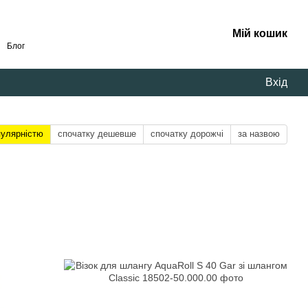
Мій кошик
Блог
Вхід
пулярністю
спочатку дешевше
спочатку дорожчі
за назвою