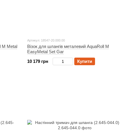
Артикул: 18547-20.000.00
l M Metal
Візок для шлангів металевий AquaRoll M
EasyMetal Set Gar
10 179 грн
Купити