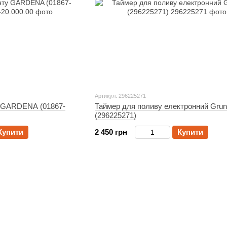
Артикул: 296225271
у GARDENA (01867-
Таймер для поливу електронний Grun
(296225271)
Купити
2 450 грн
Купити