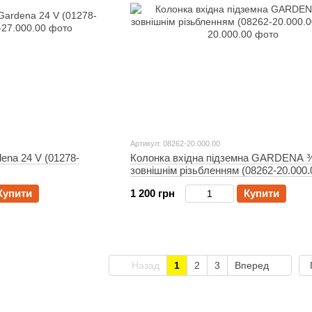
Артикул: 08262-20.000.00
ena 24 V (01278-
Колонка вхідна підземна GARDENA ¾
зовнішнім різьбленням (08262-20.000.
Купити
1 200 грн
Купити
Назад
1
2
3
Вперед