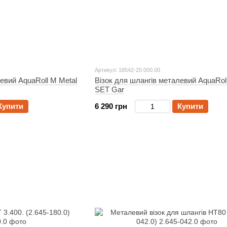
Артикул: 18542-20.000.00
евий AquaRoll M Metal
Візок для шлангів металевий AquaRol
SET Gar
Купити
6 290 грн
Купити