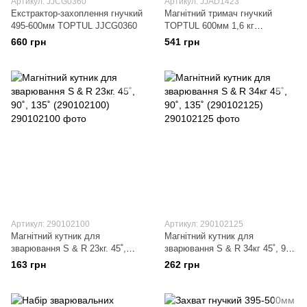
Артикул: JJCG0360
Артикул: JJAD1423
Екстрактор-захоплення гнучкий
Магнітний тримач гнучкий
495-600мм TOPTUL JJCG0360
TOPTUL 600мм 1,6 кг
JJAD1423
660 грн
541 грн
Артикул: 290102100
Артикул: 290102125
Магнітний кутник для
Магнітний кутник для
зварювання S & R 23кг. 45˚,
зварювання S & R 34кг 45˚, 90˚,
90˚, 135˚ (290102100)
135˚ (290102125)
163 грн
262 грн