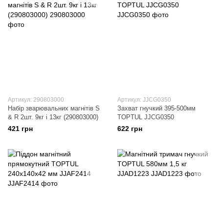
Артикул: 290803000
Артикул: JJCG0350
Набір зварювальних магнітів S
Захват гнучкий 395-500мм
& R 2шт. 9кг і 13кг (290803000)
TOPTUL JJCG0350
421 грн
622 грн