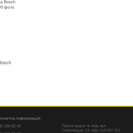
Bosch
нтактна інформація
9) 106-92-16
Пункти видачі: м. Київ, вул.
Глибочицька, 53, офіс 315 067-551-