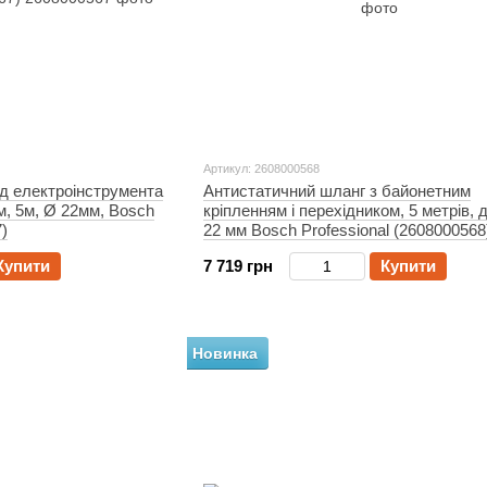
Артикул: 2608000568
ід електроінструмента
Антистатичний шланг з байонетним
м, 5м, Ø 22мм, Bosch
кріпленням і перехідником, 5 метрів, 
)
22 мм Bosch Professional (2608000568
Купити
7 719 грн
Купити
Новинка