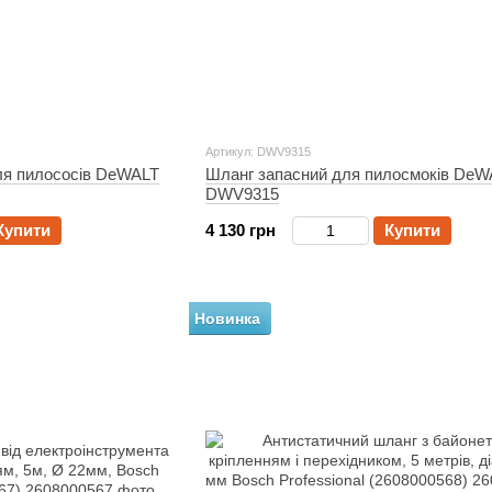
Артикул: DWV9315
ля пилососів DeWALT
Шланг запасний для пилосмоків DeW
DWV9315
Купити
4 130 грн
Купити
Новинка