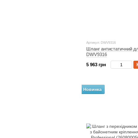
Артикул: DWV9316
Шланг антистатичний д
DWV9316
5 963 грн
Новинка