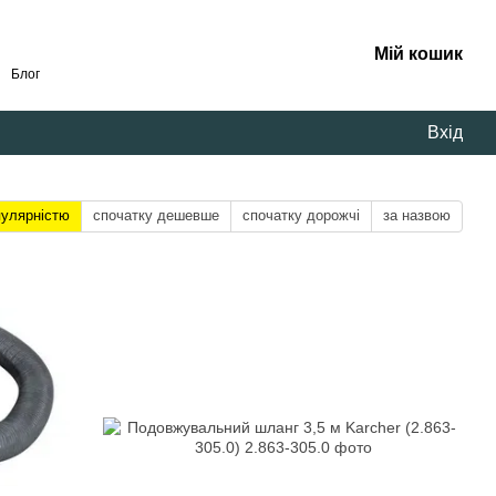
Мій кошик
Блог
Вхід
пулярністю
спочатку дешевше
спочатку дорожчі
за назвою