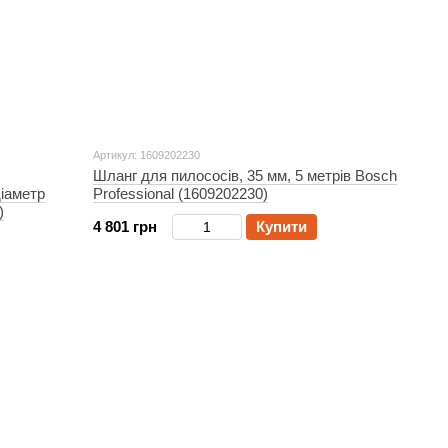
Артикул: 1609202230
Шланг для пилососів, 35 мм, 5 метрів Bosch
діаметр
Professional (1609202230)
)
4 801 грн
Купити