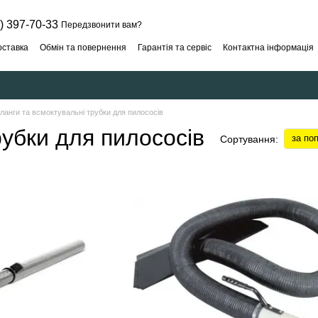
) 397-70-33
Передзвонити вам?
оставка
Обмін та повернення
Гарантія та сервіс
Контактна інформація
ланги та всмоктувальні трубки для пилососів
убки для пилососів
за по
Сортування: