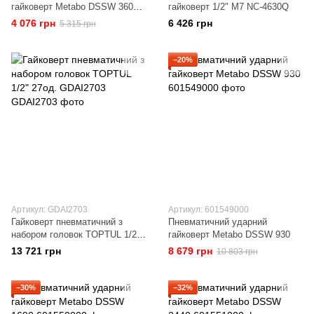
гайковерт Metabo DSSW 360
гайковерт 1/2" M7 NC-4630Q
Set
4 076 грн
6 426 грн
5 315 грн
−20%
Артикул: GDAI2703
Артикул: 601549000
Гайковерт пневматичний з
Пневматичний ударний
набором головок TOPTUL 1/2"
гайковерт Metabo DSSW 930
27од. GDAI2703
13 721 грн
8 679 грн
10 803 грн
−30%
−32%