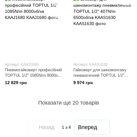
Артикул: KAAJ1680
Артикул: KAAS1630
Пневмогайковерт професійний
Гайковерт для шиномонтажу
TOPTUL 1/2" 1085N/m 8000об/
пневматичний TOPTUL 1/2"
хв KAAJ1680
407N/m 6500об/хв KAAS1630
12 829 грн
9 974 грн
Показати ще 20 товарів
Назад
Вперед
1
з 4