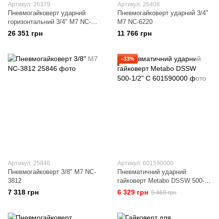
Артикул: 26379
Артикул: 26408
Пневмогайковерт ударний
Пневмогайковерт ударний 3/4"
горизонтальний 3/4" M7 NC-
M7 NC-6220
6218 (композитний корпус)
26 351 грн
11 766 грн
−33%
Артикул: 25846
Артикул: 601590000
Пневмогайковерт 3/8" M7 NC-
Пневматичний ударний
3812
гайковерт Metabo DSSW 500-
1/2" C
7 318 грн
6 329 грн
9 469 грн