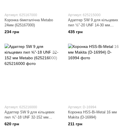
Артикул: 625167000
Артикул: 625215000
Коронка біметалічна Metabo
Адаптер SW 9 для кільцевих
24мм (625167000)
пил ½"-20 UNF 14-30 мм
Metabo (625215000)
234 грн
435 грн
Артикул: 625216000
Артикул: D-16994
Адаптер SW 9 для кільцевих
Коронка HSS-Bi-Metal 16 мм
пил ⅝"-18 UNF 32-152 мм
Makita (D-16994)
Metabo (625216000)
620 грн
211 грн