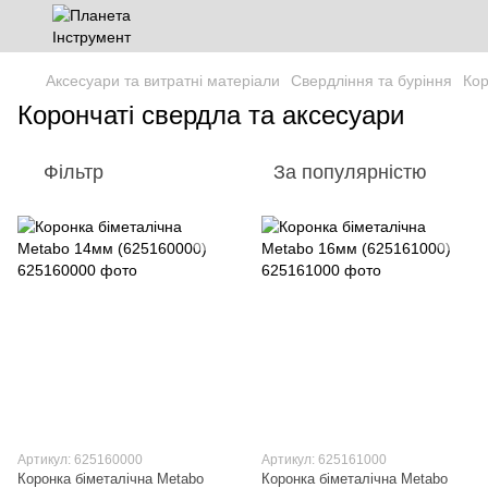
Аксесуари та витратні матеріали
Свердління та буріння
Кор
Корончаті свердла та аксесуари
Фільтр
За популярністю
Артикул: 625160000
Артикул: 625161000
Коронка біметалічна Metabo
Коронка біметалічна Metabo