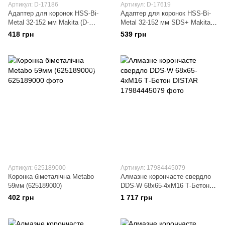
Артикул: D-17186
Артикул: D-17619
Адаптер для коронок HSS-Bi-
Адаптер для коронок HSS-Bi-
Metal 32-152 мм Makita (D-
Metal 32-152 мм SDS+ Makita
17186)
(D-17619)
418 грн
539 грн
Артикул: 625189000
Артикул: 17984445079
Коронка біметалічна Metabo
Алмазне корончасте свердло
59мм (625189000)
DDS-W 68x65-4xМ16 Т-Бетон
DISTAR
402 грн
1 717 грн