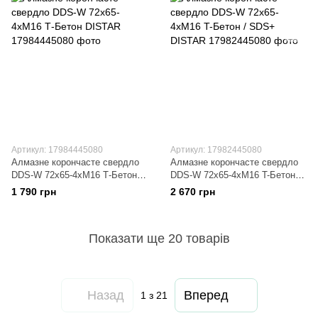
Артикул: 17984445080
Артикул: 17982445080
Алмазне корончасте свердло
Алмазне корончасте свердло
DDS-W 72x65-4xМ16 Т-Бетон
DDS-W 72x65-4xМ16 T-Бетон /
DISTAR
SDS+ DISTAR
1 790 грн
2 670 грн
Показати ще 20 товарів
Назад
Вперед
1
з 21