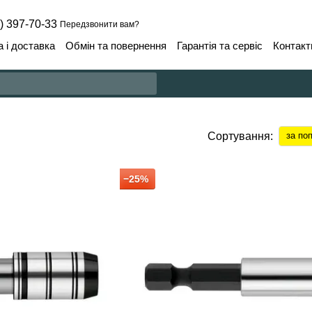
) 397-70-33
Передзвонити вам?
 і доставка
Обмін та повернення
Гарантія та сервіс
Контакт
Сортування:
за по
−25%