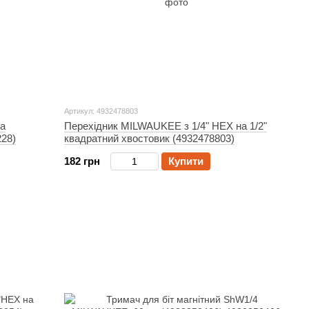
Артикул: 4932478803
на
Перехідник MILWAUKEE з 1/4" HEX на 1/2"
228)
квадратний хвостовик (4932478803)
182 грн
Купити