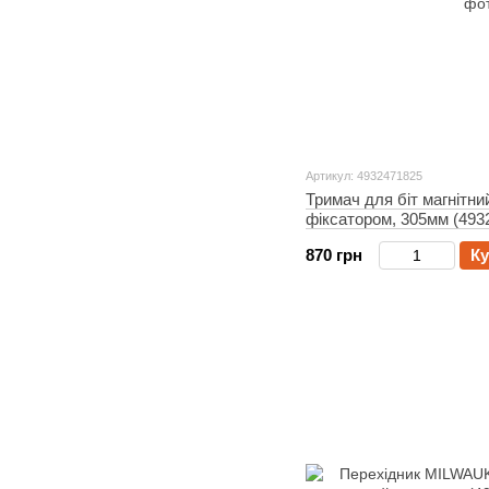
Артикул: 4932471825
Тримач для біт магнітн
фіксатором, 305мм (493
870 грн
Ку