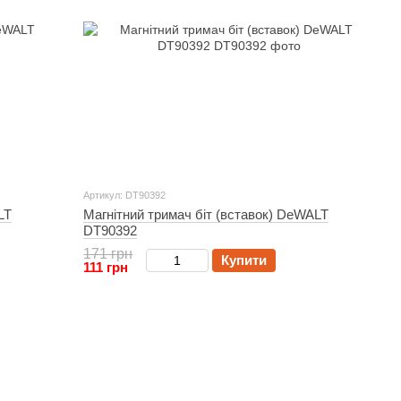
Артикул: DT90392
LT
Магнітний тримач біт (вставок) DeWALT
DT90392
171 грн
Купити
111 грн