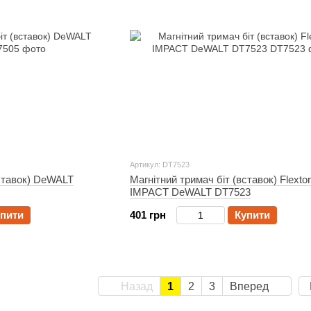
Артикул: DT7523
вставок) DeWALT
Магнітний тримач біт (вставок) Flexto
IMPACT DeWALT DT7523
пити
401 грн
Купити
Назад
1
2
3
Вперед