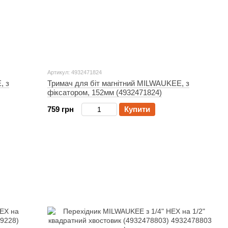
Артикул: 4932471824
, з
Тримач для біт магнітний MILWAUKEE, з
фіксатором, 152мм (4932471824)
759 грн
Купити