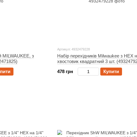
Артикул: 4932479228
ий MILWAUKEE, з
Набір перехідників Milwaukee з HEX 
2471825)
хвостовик квадратний 3 шт. (4932479
пити
478 грн
Купити