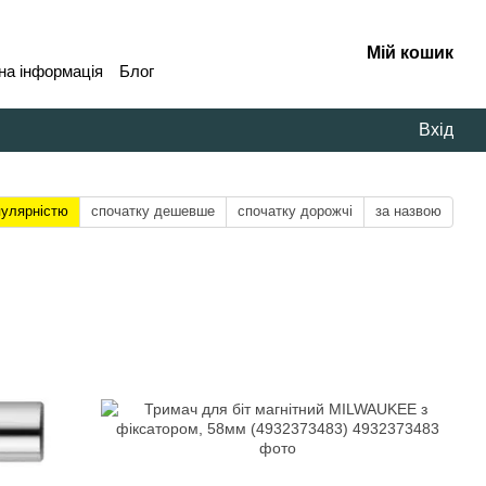
Мій кошик
на інформація
Блог
Вхід
пулярністю
спочатку дешевше
спочатку дорожчі
за назвою