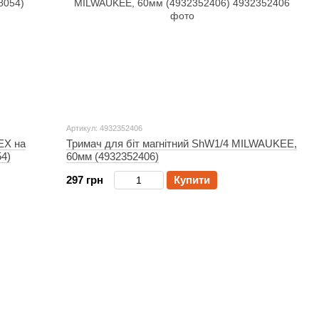
Артикул: 4932352406
EX на
Тримач для біт магнітний ShW1/4 MILWAUKEE,
54)
60мм (4932352406)
297 грн
Купити