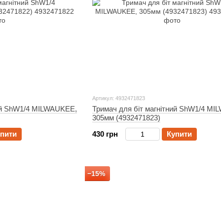
Артикул: 4932471823
ний ShW1/4 MILWAUKEE,
Тримач для біт магнітний ShW1/4 M
305мм (4932471823)
пити
430 грн
Купити
−15%