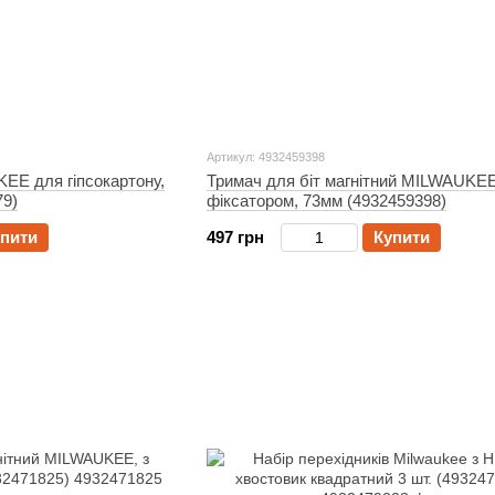
Артикул: 4932459398
EE для гіпсокартону,
Тримач для біт магнітний MILWAUKEE
79)
фіксатором, 73мм (4932459398)
пити
497 грн
Купити