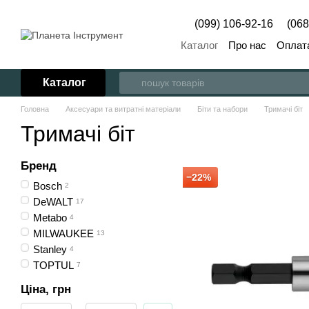
Перейти до основного контенту
(099) 106-92-16
(068
Каталог
Про нас
Оплата
Каталог
Головна
Аксесуари та витратні матеріали
Біти та набори
Тримачі біт
Тримачі біт
Бренд
−22%
Bosch
2
DeWALT
17
Metabo
4
MILWAUKEE
13
Stanley
4
TOPTUL
7
Ціна, грн
Від Ціна, грн
До Ціна, грн