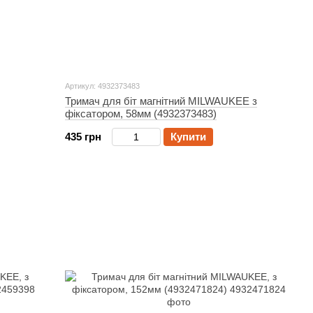
Артикул: 4932373483
Тримач для біт магнітний MILWAUKEE з
фіксатором, 58мм (4932373483)
435 грн
Купити