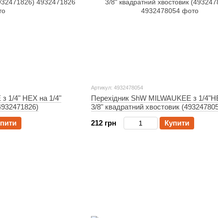
Артикул: 4932478054
 1/4" HEX на 1/4"
Перехідник ShW MILWAUKEE з 1/4"H
4932471826)
3/8" квадратний хвостовик (49324780
пити
212 грн
Купити