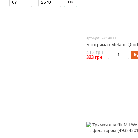
ОК
Артикул: 628540000
Бітотримач Metabo Quic
413 грн
К
323 грн