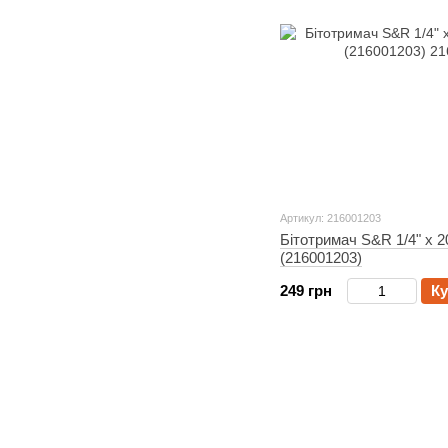
Артикул: 216001203
Бітотримач S&R 1/4" х 2
(216001203)
249 грн
Ку