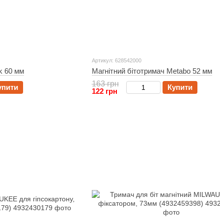
Артикул: 628542000
k 60 мм
Магнітний бітотримач Metabo 52 мм
163 грн
упити
Купити
122 грн