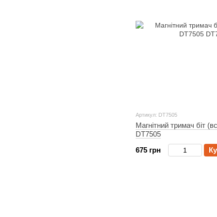
Артикул: DT7505
Магнітний тримач біт (
DT7505
675 грн
Ку