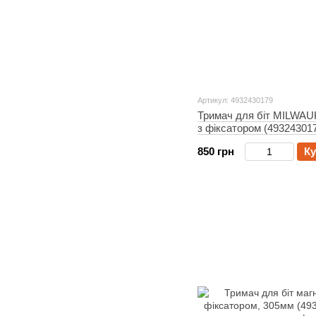
Артикул: 4932430179
Тримач для біт MILWAUK
з фіксатором (49324301
850 грн
Ку