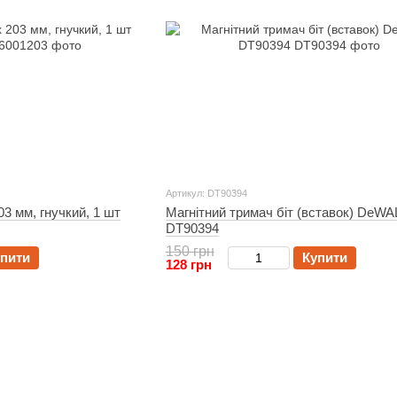
Артикул: DT90394
03 мм, гнучкий, 1 шт
Магнітний тримач біт (вставок) DeWA
DT90394
150 грн
пити
Купити
128 грн