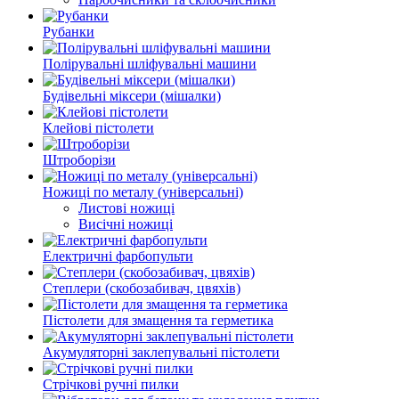
Рубанки
Полірувальні шліфувальні машини
Будівельні міксери (мішалки)
Клейові пістолети
Штроборізи
Ножиці по металу (універсальні)
Листові ножиці
Висічні ножиці
Електричні фарбопульти
Степлери (скобозабивач, цвяхів)
Пістолети для змащення та герметика
Акумуляторні заклепувальні пістолети
Стрічкові ручні пилки