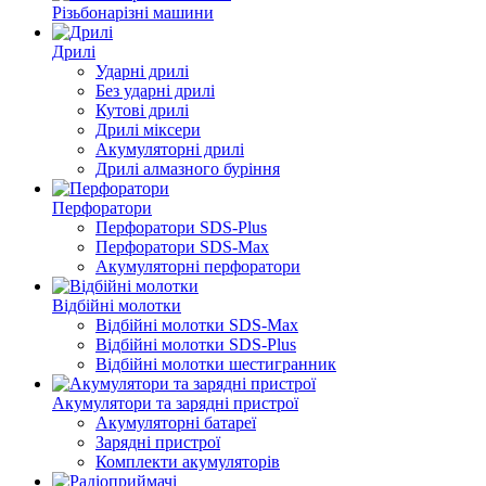
Різьбонарізні машини
Дрилі
Ударні дрилі
Без ударні дрилі
Кутові дрилі
Дрилі міксери
Акумуляторні дрилі
Дрилі алмазного буріння
Перфоратори
Перфоратори SDS-Plus
Перфоратори SDS-Max
Акумуляторні перфоратори
Відбійні молотки
Відбійні молотки SDS-Max
Відбійні молотки SDS-Plus
Відбійні молотки шестигранник
Акумулятори та зарядні пристрої
Акумуляторні батареї
Зарядні пристрої
Комплекти акумуляторів