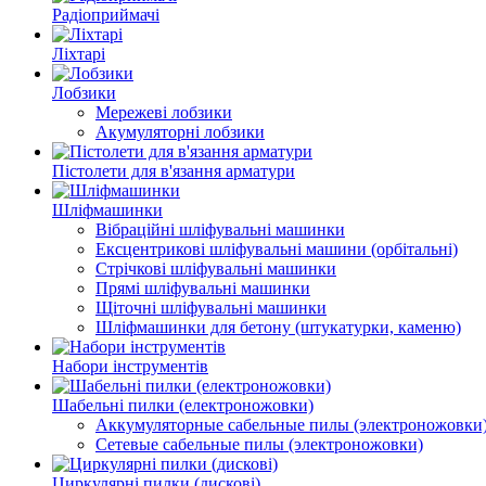
Радіоприймачі
Ліхтарі
Лобзики
Мережеві лобзики
Акумуляторні лобзики
Пістолети для в'язання арматури
Шліфмашинки
Вібраційні шліфувальні машинки
Ексцентрикові шліфувальні машини (орбітальні)
Стрічкові шліфувальні машинки
Прямі шліфувальні машинки
Щіточні шліфувальні машинки
Шліфмашинки для бетону (штукатурки, каменю)
Набори інструментів
Шабельні пилки (електроножовки)
Аккумуляторные сабельные пилы (электроножовки
Сетевые сабельные пилы (электроножовки)
Циркулярні пилки (дискові)