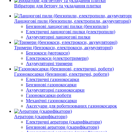
Вібратори для бетону та укладання плитки
Ланцюгові пили (бензопили, електропили, акумуляторні)
Бензинові ланцюгові пилки (бензопили)
Електричні ланцюгові пилки (електропили)
Акумуляторні ланцюгові пилки
Тримери (бензокоси, електрокоси, акумуляторні)
Бензокоси (мотокоси)
Електрокоси (електротримери)
Акумуляторні тримери
Газонокосарки (бензинові, електричні, роботи)
Електричні газонокосарки
Бензинові газонокосарки
Акумуляторні газонокосарки
Газонокосарки-роботи
Механічні газонокосарки
Аксесуари для роботизованих газонокосарок
Аератори (скарифікатори)
Електричні аератори (скарифікатори)
Бензинові аератори (скарифікатори)