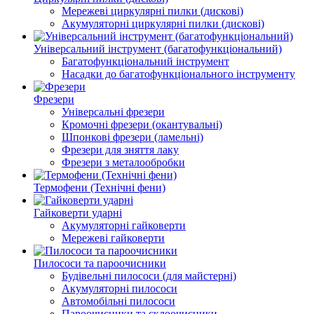
Мережеві циркулярні пилки (дискові)
Акумуляторні циркулярні пилки (дискові)
Універсальний інструмент (багатофункціональний)
Багатофункціональний інструмент
Насадки до багатофункціонального інструменту
Фрезери
Універсальні фрезери
Кромочні фрезери (окантувальні)
Шпонкові фрезери (ламельні)
Фрезери для зняття лаку
Фрезери з металообробки
Термофени (Технічні фени)
Гайковерти ударні
Акумуляторні гайковерти
Мережеві гайковерти
Пилососи та пароочисники
Будівельні пилососи (для майстерні)
Акумуляторні пилососи
Автомобільні пилососи
Пароочисники та склоочисники