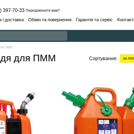
) 397-70-33
Передзвонити вам?
 і доставка
Обмін та повернення
Гарантія та сервіс
Контакт
 для ПММ
аддя для ПММ
Сортування:
за по