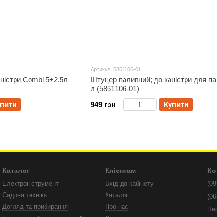
Артикул: 5861106-01
ністри Combi 5+2.5л
Штуцер паливний; до каністри для па
л (5861106-01)
пити
949 грн
Купити
Каталог
Клієнтам
Ко
Електроінструмент
Вхід до кабінету
(09
Садова техніка
Каталог
(06
Догляд та прибирання
Про нас
Пе