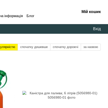
Мій кошик
на інформація
Блог
Вхід
пулярністю
спочатку дешевше
спочатку дорожчі
за назвою