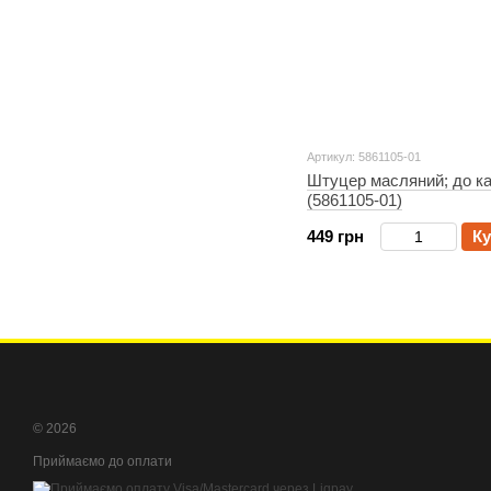
Артикул: 5861105-01
Штуцер масляний; до ка
(5861105-01)
449 грн
Ку
© 2026
Приймаємо до оплати