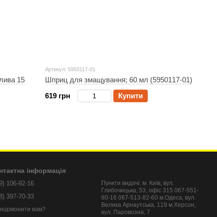
Артикул: 5950117-01
лива 15
Шприц для змащування; 60 мл (5950117-01)
619 грн
Купити
нтактна інформація
9) 106-92-16
Пункти видачі: м. Київ, вул.
Глибочицька, 53, офіс 315 067-551-
8) 397-70-33
80-16 067-513-82-60 м.Одеса, вул.
Велика Арнаутська, 119 м.Херсон,
редзвонити вам?
вул. Паровозна, 7