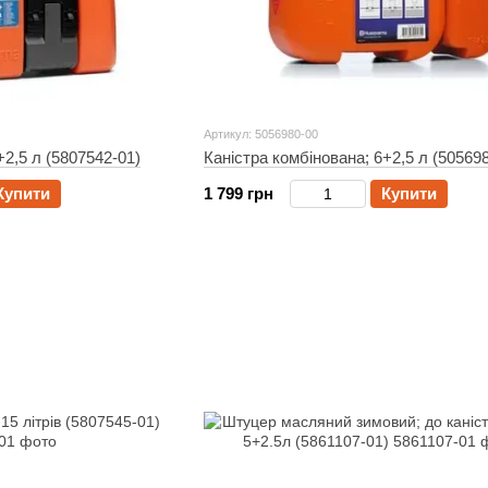
Артикул: 5056980-00
+2,5 л (5807542-01)
Каністра комбінована; 6+2,5 л (50569
Купити
1 799 грн
Купити