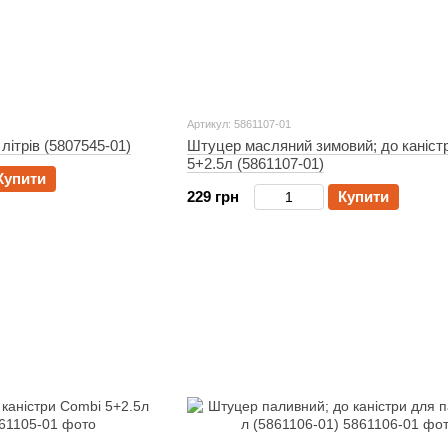
Артикул: 5861107-01
літрів (5807545-01)
Штуцер масляний зимовий; до каніст
5+2.5л (5861107-01)
Купити
229 грн
Купити