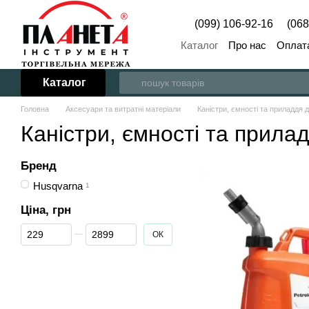
Перейти до основного контенту
(099) 106-92-16
(068
Каталог
Про нас
Оплата
Каталог
Головна
Аксесуари та витратні матеріали
Каністри, ємності та приладдя
Каністри, ємності та прил
Бренд
Husqvarna
1
Ціна, грн
Від Ціна, грн
До Ціна, грн
ОК