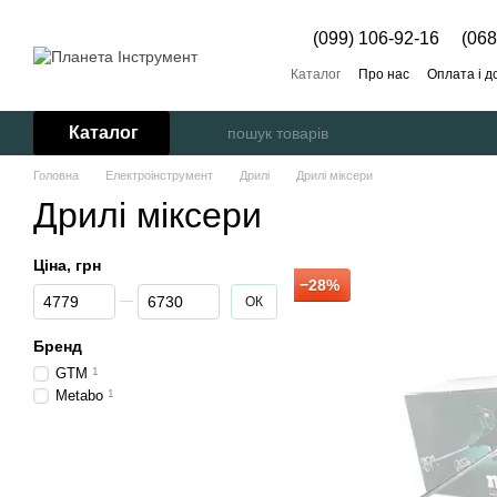
Перейти до основного контенту
(099) 106-92-16
(068
Каталог
Про нас
Оплата і д
Каталог
Головна
Електроінструмент
Дрилі
Дрилі міксери
Дрилі міксери
Ціна, грн
−28%
Від Ціна, грн
До Ціна, грн
ОК
Бренд
GTM
1
Metabo
1