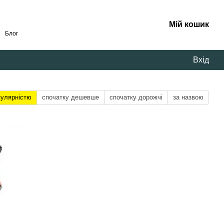
Мій кошик
Блог
Вхід
пулярністю
спочатку дешевше
спочатку дорожчі
за назвою