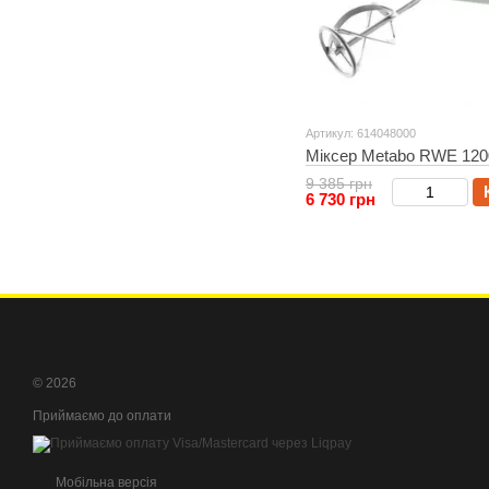
Артикул: 614048000
Міксер Metabo RWE 120
9 385 грн
6 730 грн
© 2026
Приймаємо до оплати
Мобільна версія