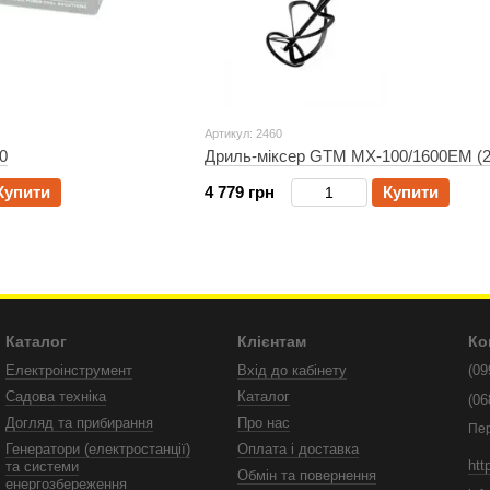
Артикул: 2460
0
Дриль-міксер GTM MX-100/1600EM (2
Купити
4 779 грн
Купити
Каталог
Клієнтам
Ко
Електроінструмент
Вхід до кабінету
(09
Садова техніка
Каталог
(06
Догляд та прибирання
Про нас
Пе
Генератори (електростанції)
Оплата і доставка
htt
та системи
Обмін та повернення
енергозбереження