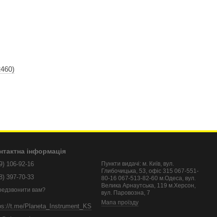
460)
нтактна інформація
9) 106-92-16
Пункти видачі: м. Київ, вул.
Глибочицька, 53, офіс 315 067-551-
8) 397-70-33
80-16 067-513-82-60 м.Одеса, вул.
Велика Арнаутська, 119 м.Херсон,
редзвонити вам?
вул. Паровозна, 7
Мапа проїзду
ps://t.me/Planeta_Instrument_KS