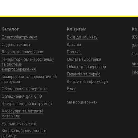
Каталог
Клієнтам
Ко
Електроінструмент
Вхід до кабінету
(09
Садова техніка
Каталог
(06
Догляд та прибирання
Про нас
Пе
Генератори (електростанції)
Оплата і доставка
htt
та системи
Обмін та повернення
енергозбереження
inf
Гарантія та сервіс
Компресори та пневматичний
інструмент
Контактна інформація
Обладнання та верстати
Блог
Обладнання для СТО
Ми в соцмережах
Вимірювальний інструмент
Аксесуари та витратні
матеріали
Ручний інструмент
Засоби індивідуального
захисту