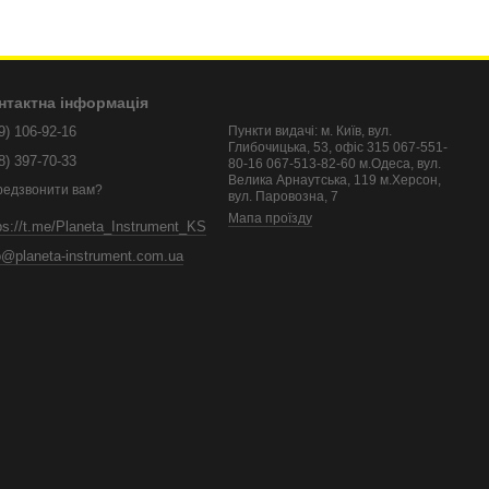
нтактна інформація
9) 106-92-16
Пункти видачі: м. Київ, вул.
Глибочицька, 53, офіс 315 067-551-
8) 397-70-33
80-16 067-513-82-60 м.Одеса, вул.
Велика Арнаутська, 119 м.Херсон,
редзвонити вам?
вул. Паровозна, 7
Мапа проїзду
ps://t.me/Planeta_Instrument_KS
o@planeta-instrument.com.ua