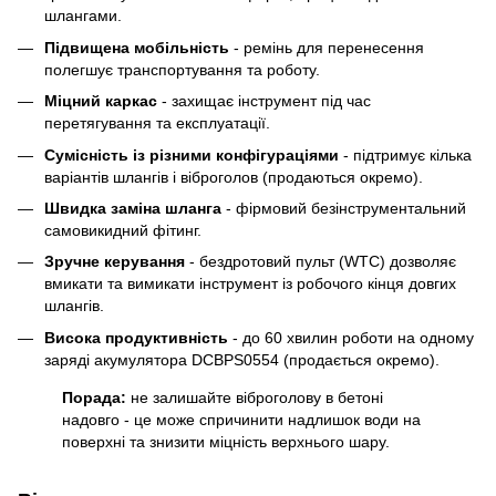
шлангами.
Підвищена мобільність
- ремінь для перенесення
полегшує транспортування та роботу.
Міцний каркас
- захищає інструмент під час
перетягування та експлуатації.
Сумісність із різними конфігураціями
- підтримує кілька
варіантів шлангів і віброголов (продаються окремо).
Швидка заміна шланга
- фірмовий безінструментальний
самовикидний фітинг.
Зручне керування
- бездротовий пульт (WTC) дозволяє
вмикати та вимикати інструмент із робочого кінця довгих
шлангів.
Висока продуктивність
- до 60 хвилин роботи на одному
заряді акумулятора DCBPS0554 (продається окремо).
Порада:
не залишайте віброголову в бетоні
надовго - це може спричинити надлишок води на
поверхні та знизити міцність верхнього шару.