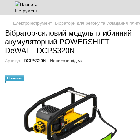
Електроінструмент
Вібратори для бетону та укладання плит
Вібратор-силовий модуль глибинний
акумуляторний POWERSHIFT
DeWALT DCPS320N
Артикул:
DCPS320N
Написати відгук
Новинка