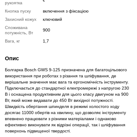
рукоятка
Кнопка пуску
включення з фіксацією
Захисний кожух
ключовий
Споживана
900
потужність, Вт
Вага, кг
1,7
Опис
Болгарка Bosch GWS 9-125 призначена для багатоцільового
використання при роботах з різання та шліфування, де
вирішальне значення має вага та ергономічність інструменту.
Підключається до стандартної електромережі з напругою 230
В і оснащена продуктивним для цього класу двигуном на 900
Вт, який може видавати до 450 Вт вихідної потужності.
Швидкість обертання шпинделя в режимі холостого ходу
досягає 11000 обертів на хвилину, що дозволяє інструменту
впевнено працювати з різними матеріалами і однаково
ефективно виконувати як відрізні операції, так і шліфування
поверхонь підвищеної твердості.