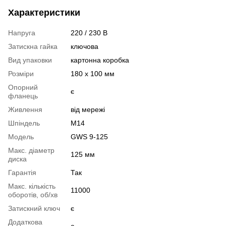
Характеристики
Напруга
220 / 230 В
Затискна гайка
ключова
Вид упаковки
картонна коробка
Розміри
180 х 100 мм
Опорний
є
фланець
Живлення
від мережі
Шпіндель
М14
Модель
GWS 9-125
Макс. діаметр
125 мм
диска
Гарантія
Так
Макс. кількість
11000
оборотів, об/хв
Затискний ключ
є
Додаткова
є