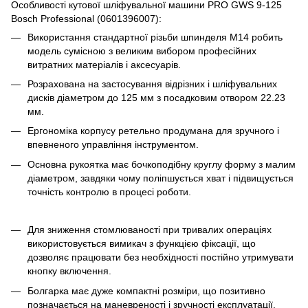
Особливості кутової шліфувальної машини PRO GWS 9-125
Bosch Professional (0601396007):
Використання стандартної різьби шпинделя M14 робить
модель сумісною з великим вибором професійних
витратних матеріалів і аксесуарів.
Розрахована на застосування відрізних і шліфувальних
дисків діаметром до 125 мм з посадковим отвором 22.23
мм.
Ергономіка корпусу ретельно продумана для зручного і
впевненого управління інструментом.
Основна рукоятка має бочкоподібну круглу форму з малим
діаметром, завдяки чому поліпшується хват і підвищується
точність контролю в процесі роботи.
Для зниження стомлюваності при тривалих операціях
використовується вимикач з функцією фіксації, що
дозволяє працювати без необхідності постійно утримувати
кнопку включення.
Болгарка має дуже компактні розміри, що позитивно
позначається на маневреності і зручності експлуатації.