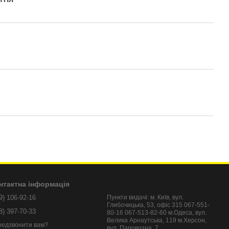
нтактна інформація
9) 106-92-16
Пункти видачі: м. Київ, вул.
Глибочицька, 53, офіс 315 067-551-
8) 397-70-33
80-16 067-513-82-60 м.Одеса, вул.
Велика Арнаутська, 119 м.Херсон,
редзвонити вам?
вул. Паровозна, 7