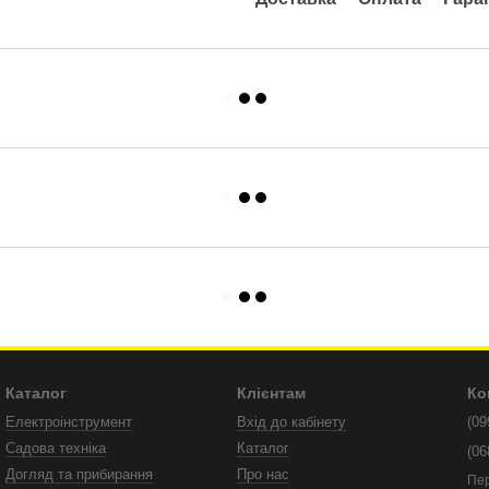
Каталог
Клієнтам
Ко
Електроінструмент
Вхід до кабінету
(09
Садова техніка
Каталог
(06
Догляд та прибирання
Про нас
Пе