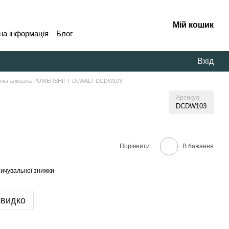
Мій кошик
на інформація
Блог
Вхід
онка алмазна POWERSHIFT DeWALT DCDW103
Артикул
DCDW103
В бажання
Порівняти
ичувальної знижки
швидко