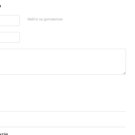
р
Увійти за допомогою
нтія