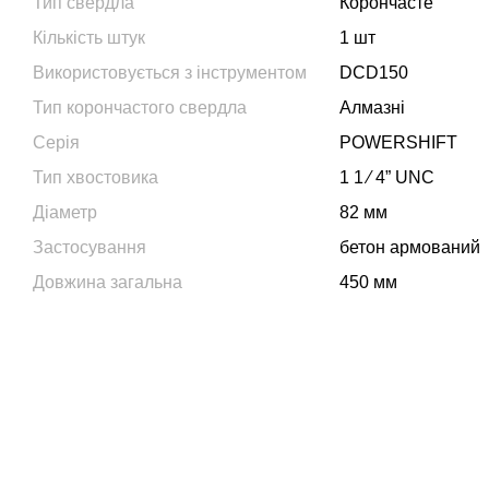
Тип свердла
Корончасте
Кількість штук
1 шт
Використовується з інструментом
DCD150
Тип корончастого свердла
Алмазні
Серія
POWERSHIFT
Тип хвостовика
1 1 ⁄ 4” UNC
Діаметр
82 мм
Застосування
бетон армований
Довжина загальна
450 мм