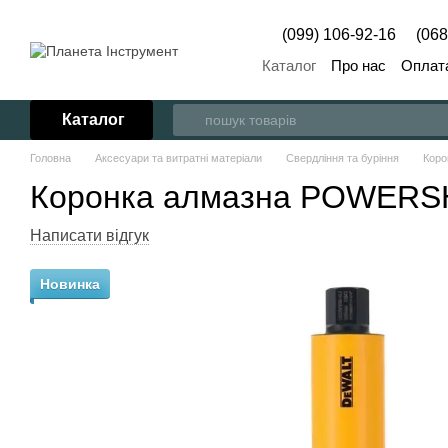
Перейти до основного контенту
(099) 106-92-16
(068
Каталог
Про нас
Оплата
Каталог
Головна
Аксесуари та витратні матеріали
Свердління та буріння
Коро
Коронка алмазна POWERS
Написати відгук
Новинка