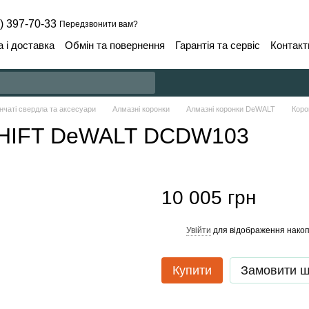
) 397-70-33
Передзвонити вам?
 і доставка
Обмін та повернення
Гарантія та сервіс
Контакт
нчаті свердла та аксесуари
Алмазні коронки
Алмазні коронки DeWALT
Кор
HIFT DeWALT DCDW103
10 005 грн
Увійти
для відображення накоп
%
Купити
Замовити 