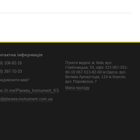
нтактна інформація
9) 106-92-16
Пункти видачі: м. Київ, вул.
Глибочицька, 53, офіс 315 067-551-
8) 397-70-33
80-16 067-513-82-60 м.Одеса, вул.
Велика Арнаутська, 119 м.Херсон,
редзвонити вам?
вул. Паровозна, 7
Мапа проїзду
ps://t.me/Planeta_Instrument_KS
o@planeta-instrument.com.ua