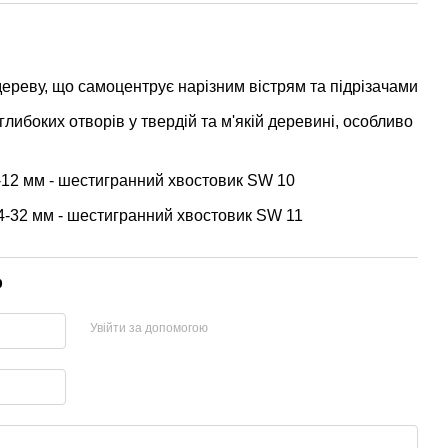
ереву, що самоцентрує нарізним вістрям та підрізачами
глибоких отворів у твердій та м'якій деревині, особливо
-12 мм - шестигранний хвостовик SW 10
4-32 мм - шестигранний хвостовик SW 11
р
Увійти за допомогою