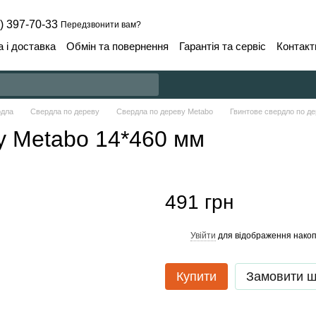
) 397-70-33
Передзвонити вам?
 і доставка
Обмін та повернення
Гарантія та сервіс
Контакт
рдла
Свердла по дереву
Свердла по дереву Metabo
Гвинтове свердло по д
у Metabo 14*460 мм
491 грн
Увійти
для відображення накоп
%
Купити
Замовити 