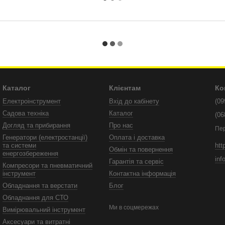
Каталог
Клієнтам
Ко
Електроінструмент
Вхід до кабінету
(09
Садова техніка
Каталог
(06
Догляд та прибирання
Про нас
Пе
Генератори (електростанції)
Оплата і доставка
htt
та системи
Обмін та повернення
енергозбереження
inf
Гарантія та сервіс
Компресори та пневматичний
інструмент
Контактна інформація
Обладнання та верстати
Блог
Обладнання для СТО
Ми в соцмережах
Вимірювальний інструмент
Аксесуари та витратні