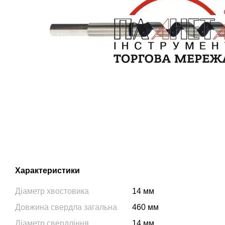
Характеристики
Діаметр хвостовика
14 мм
Довжина свердла загальна
460 мм
Діаметр свердління
14 мм