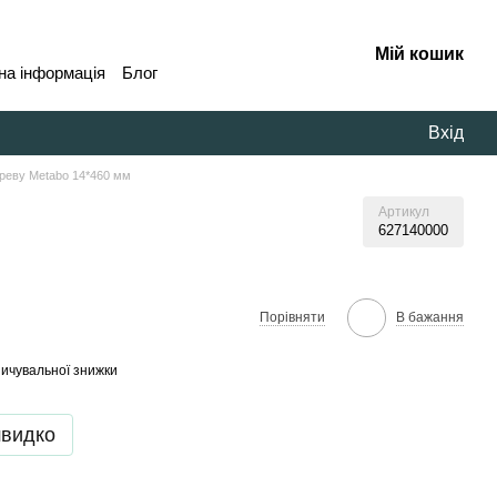
Мій кошик
на інформація
Блог
Вхід
ереву Metabo 14*460 мм
Артикул
627140000
В бажання
Порівняти
ичувальної знижки
швидко