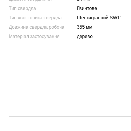
Тип свердла
Гвинтове
Тип хвостовика свердла
Шестигранний SW11
Довжина свердла робоча
355 мм
Матеріал застосування
дерево