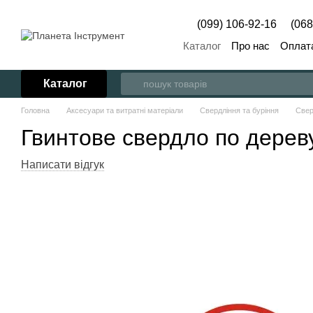
Перейти до основного контенту
(099) 106-92-16
(068
Каталог
Про нас
Оплата
Каталог
Головна
Аксесуари та витратні матеріали
Свердління та буріння
Све
Гвинтове свердло по дерев
Написати відгук