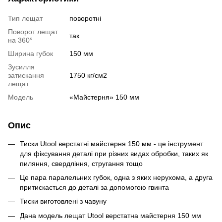
Тип лещат
поворотні
Поворот лещат
так
на 360°
Ширина губок
150 мм
Зусилля
затискання
1750 кг/см2
лещат
Модель
«Майстерня» 150 мм
Опис
Тиски Utool верстатні майстерня 150 мм - це інструмент
для фіксування деталі при різних видах обробки, таких як
пиляння, свердління, стругання тощо
Це пара паралельних губок, одна з яких нерухома, а друга
притискається до деталі за допомогою гвинта
Тиски виготовлені з чавуну
Дана модель лещат Utool верстатна майстерня 150 мм