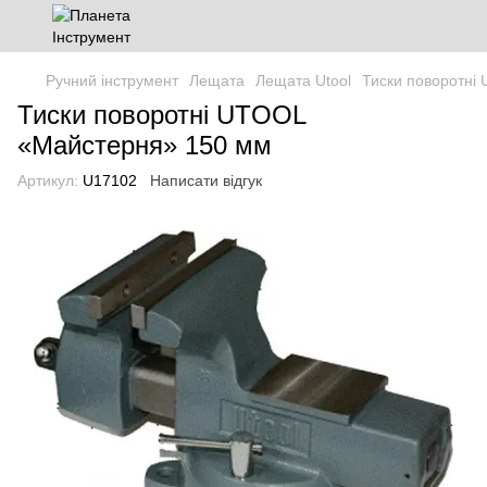
Ручний інструмент
Лещата
Лещата Utool
Тиски поворотні
Тиски поворотні UTOOL
«Майстерня» 150 мм
Артикул:
U17102
Написати відгук