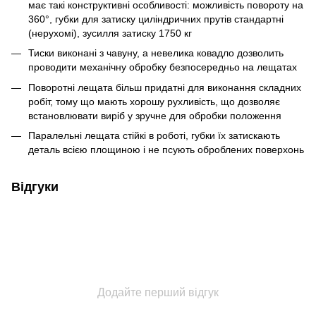
має такі конструктивні особливості: можливість повороту на
360°, губки для затиску циліндричних прутів стандартні
(нерухомі), зусилля затиску 1750 кг
Тиски виконані з чавуну, а невелика ковадло дозволить
проводити механічну обробку безпосередньо на лещатах
Поворотні лещата більш придатні для виконання складних
робіт, тому що мають хорошу рухливість, що дозволяє
встановлювати виріб у зручне для обробки положення
Паралельні лещата стійкі в роботі, губки їх затискають
деталь всією площиною і не псують оброблених поверхонь
Відгуки
Додайте перший відгук