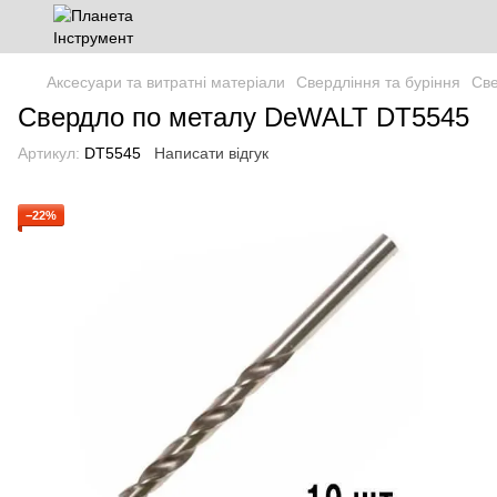
Аксесуари та витратні матеріали
Свердління та буріння
Св
Свердло по металу DeWALT DT5545
Артикул:
DT5545
Написати відгук
−22%