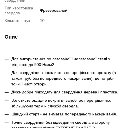
свердління
Тип хвостовика
Фрезерований
свердла
Кількість штук
10
Опис
Для використання по легованої і нелегованої сталі з
міцністю до 900 Н/мм2.
Для свердління тонколистового профільного прокату (а
також труб без попереднього накерніванія), де потрібні
точні і чисті отвори.
Дуже добре підходять для свердління дерева і пластика.
Золотисте оксидне покриття запобігає перегріванню,
збільшуючи термін служби свердла.
Швидкий старт - не вимагає попереднього накерніванія.
Точне свердління без відведення свердла в сторону,
завдяки центрує вістря EXTREME DeWALT 2.