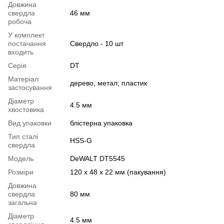
Довжина
свердла
46 мм
робоча
У комплект
постачання
Свердло - 10 шт
входить
Серія
DT
Матеріал
дерево; метал; пластик
застосування
Діаметр
4.5 мм
хвостовика
Вид упаковки
блістерна упаковка
Тип сталі
HSS-G
свердла
Модель
DeWALT DT5545
Розміри
120 х 48 х 22 мм (пакування)
Довжина
свердла
80 мм
загальна
Діаметр
4.5 мм