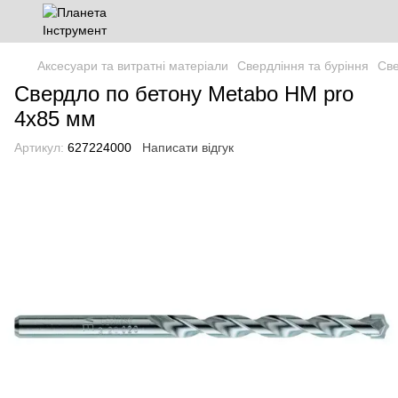
Аксесуари та витратні матеріали
Свердління та буріння
Св
Свердло по бетону Metabo HM pro
4х85 мм
Артикул:
627224000
Написати відгук