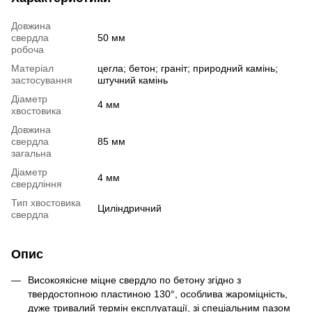
Довжина
свердла
50 мм
робоча
Матеріал
цегла; бетон; граніт; природний камінь;
застосування
штучний камінь
Діаметр
4 мм
хвостовика
Довжина
свердла
85 мм
загальна
Діаметр
4 мм
свердління
Тип хвостовика
Циліндричний
свердла
Опис
Високоякісне міцне свердло по бетону згідно з
твердостопною пластиною 130°, особлива жароміцність,
дуже тривалий термін експлуатації, зі спеціальним пазом