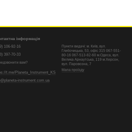
нтактна інформація
9) 106-92-16
Пункти видачі: м. Київ, вул.
Глибочицька, 53, офіс 315 067-551-
8) 397-70-33
80-16 067-513-82-60 м.Одеса, вул.
Велика Арнаутська, 119 м.Херсон,
редзвонити вам?
вул. Паровозна, 7
Мапа проїзду
ps://t.me/Planeta_Instrument_KS
o@planeta-instrument.com.ua