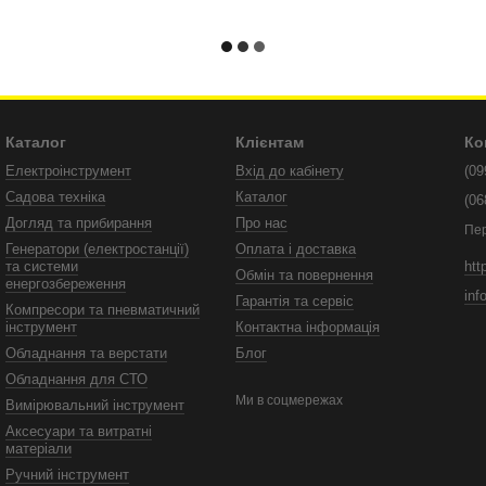
Каталог
Клієнтам
Ко
Електроінструмент
Вхід до кабінету
(09
Садова техніка
Каталог
(06
Догляд та прибирання
Про нас
Пе
Генератори (електростанції)
Оплата і доставка
htt
та системи
Обмін та повернення
енергозбереження
inf
Гарантія та сервіс
Компресори та пневматичний
інструмент
Контактна інформація
Обладнання та верстати
Блог
Обладнання для СТО
Ми в соцмережах
Вимірювальний інструмент
Аксесуари та витратні
матеріали
Ручний інструмент