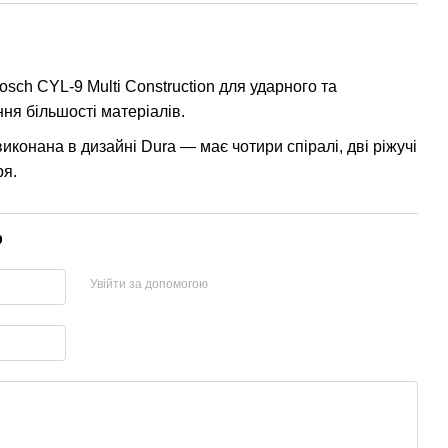
sch CYL-9 Multi Construction для ударного та
ня більшості матеріалів.
конана в дизайні Dura — має чотири спіралі, дві ріжучі
ря.
р
Увійти за допомогою