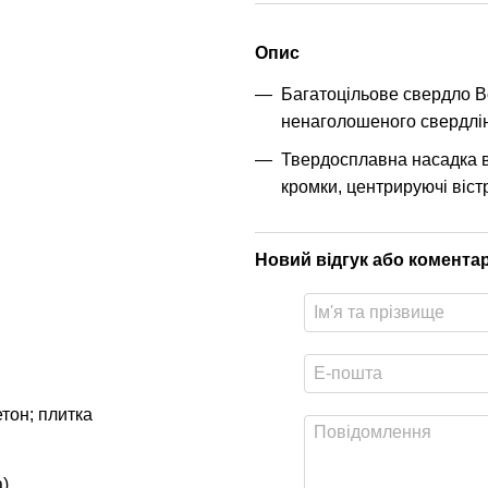
Опис
Багатоцільове свердло Bo
ненаголошеного свердлін
Твердосплавна насадка ви
кромки, центрируючі віст
Новий відгук або комента
етон; плитка
а)