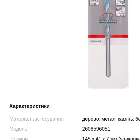
Характеристики
Матеріал застосування
дерево; метал; камінь; б
Модель
2608596051
Розміри
145 x 41 x 7 мм (упаковк