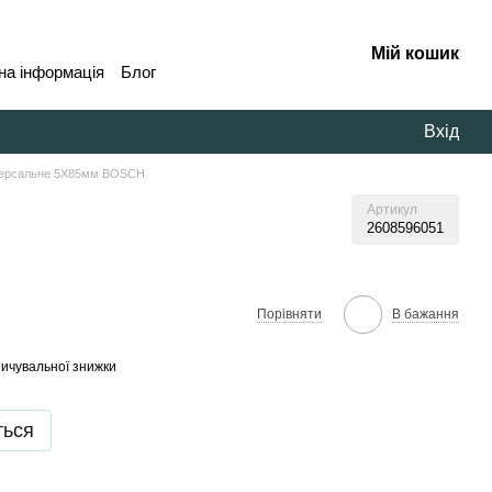
Мій кошик
на інформація
Блог
Вхід
версальне 5X85мм BOSCH
Артикул
2608596051
В бажання
Порівняти
ичувальної знижки
ться