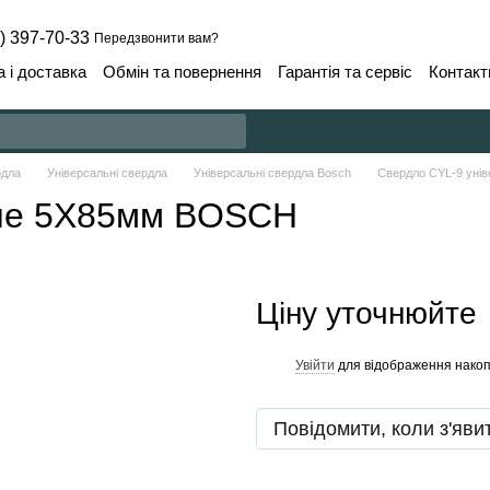
) 397-70-33
Передзвонити вам?
 і доставка
Обмін та повернення
Гарантія та сервіс
Контакт
рдла
Універсальні свердла
Універсальні свердла Bosch
Свердло CYL-9 уні
ьне 5X85мм BOSCH
Ціну уточнюйте
Увійти
для відображення накоп
%
Повідомити, коли з'яви