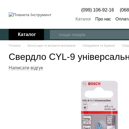
Перейти до основного контенту
(099) 106-92-16
(068
Каталог
Про нас
Оплата
Каталог
Головна
Аксесуари та витратні матеріали
Свердління та буріння
Све
Свердло CYL-9 універсал
Написати відгук