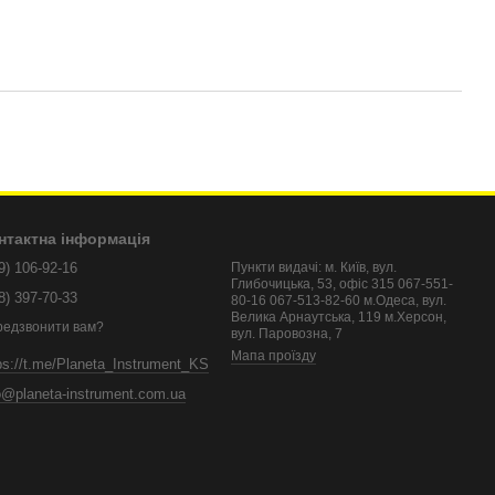
нтактна інформація
9) 106-92-16
Пункти видачі: м. Київ, вул.
Глибочицька, 53, офіс 315 067-551-
8) 397-70-33
80-16 067-513-82-60 м.Одеса, вул.
Велика Арнаутська, 119 м.Херсон,
редзвонити вам?
вул. Паровозна, 7
Мапа проїзду
ps://t.me/Planeta_Instrument_KS
o@planeta-instrument.com.ua