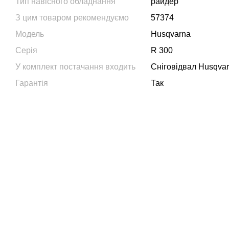
Тип навісного обладнання
райдер
З цим товаром рекомендуємо
57374
Модель
Husqvarna
Серія
R 300
У комплект постачання входить
Сніговідвал Husqvar
Гарантія
Так