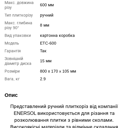
Макс. довжина
600 мм
різу
Тип плиткорізу
ручний
Макс. глибина
8 мм
різу 90°
Вид упаковки
картонна коробка
Модель
ETC-600
Гарантія
Так
Зовнішній
15 мм
діаметр диска
Розміри
800 х 170 x 105 мм
Вага, кг
2.9
Опис
Представлений ручний плиткоріз від компанії
ENERSOL використовується для різання та
розколювання плитки з рівними сколами.
Високоякісні матеріали та відмінне складання