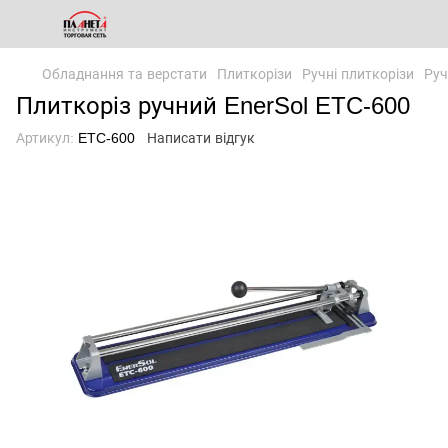
Обладнання та верстати
Плиткорізи
Ручні плиткорізи
Руч
Плиткоріз ручний EnerSol ETC-600
Артикул:
ETC-600
Написати відгук