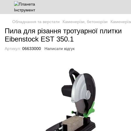
Обладнання та верстати
Каменерізи, бетонорізи
Каменерізи
Пила для різання тротуарної плитки
Eibenstock EST 350.1
Артикул:
06633000
Написати відгук