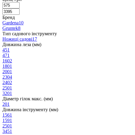
Бренд
Gardena
10
Gruntek
8
Тип садового інструменту
Ножиці садові
17
Довжина леза (мм)
45
1
47
1
160
2
180
1
200
1
230
4
240
2
250
1
320
1
Діаметр гілок макс. (мм)
20
1
Довжина інструменту (мм)
156
1
159
1
250
1
345
1