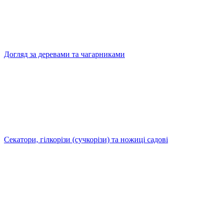
Догляд за деревами та чагарниками
Секатори, гілкорізи (сучкорізи) та ножиці садові