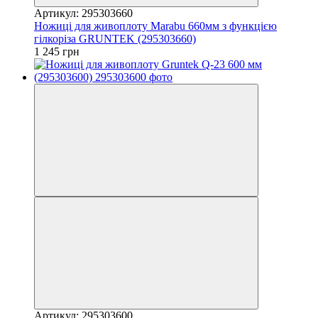
Артикул: 295303660
Ножиці для живоплоту Marabu 660мм з функцією
гілкоріза GRUNTEK (295303660)
1 245 грн
Артикул: 295303600