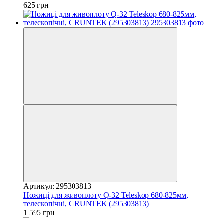
625 грн
Артикул: 295303813
Ножиці для живоплоту Q-32 Teleskop 680-825мм,
телескопічні, GRUNTEK (295303813)
1 595 грн