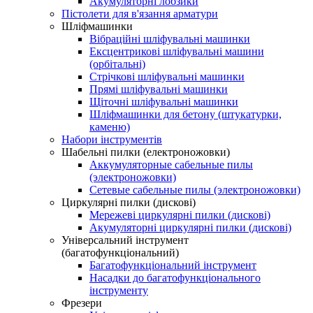
Акумуляторні лобзики
Пістолети для в'язання арматури
Шліфмашинки
Вібраційні шліфувальні машинки
Ексцентрикові шліфувальні машини
(орбітальні)
Стрічкові шліфувальні машинки
Прямі шліфувальні машинки
Щіточні шліфувальні машинки
Шліфмашинки для бетону (штукатурки,
каменю)
Набори інструментів
Шабельні пилки (електроножовки)
Аккумуляторные сабельные пилы
(электроножовки)
Сетевые сабельные пилы (электроножовки)
Циркулярні пилки (дискові)
Мережеві циркулярні пилки (дискові)
Акумуляторні циркулярні пилки (дискові)
Універсальний інструмент
(багатофункціональний)
Багатофункціональний інструмент
Насадки до багатофункціонального
інструменту
Фрезери