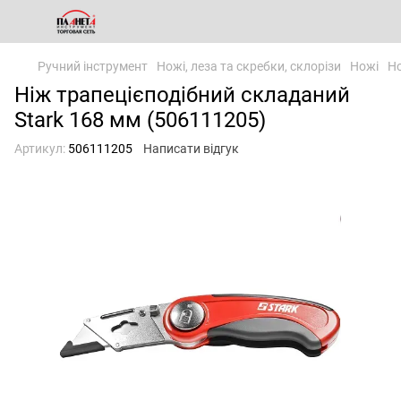
Ручний інструмент
Ножі, леза та скребки, склорізи
Ножі
Но
Ніж трапецієподібний складаний
Stark 168 мм (506111205)
Артикул:
506111205
Написати відгук