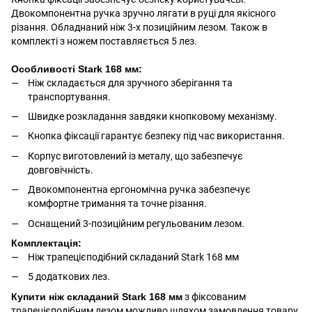
Двокомпонентна ручка зручно лягати в руці для якісного
різання. Обладнаний ніж 3-х позиційним лезом. Також в
комплекті з ножем поставляється 5 лез.
Особливості Stark 168 мм:
Ніж складається для зручного зберігання та
транспортування.
Швидке розкладання завдяки кнопковому механізму.
Кнопка фіксації гарантує безпеку під час використання.
Корпус виготовлений із металу, що забезпечує
довговічність.
Двокомпонентна ергономічна ручка забезпечує
комфортне тримання та точне різання.
Оснащений 3-позиційним регульованим лезом.
Комплектація:
Ніж трапецієподібний складаний Stark 168 мм
5 додаткових лез.
Купити ніж складаний Stark 168 мм
з фіксованим
трапецієподібним лезом можливо шляхом замовлення товару