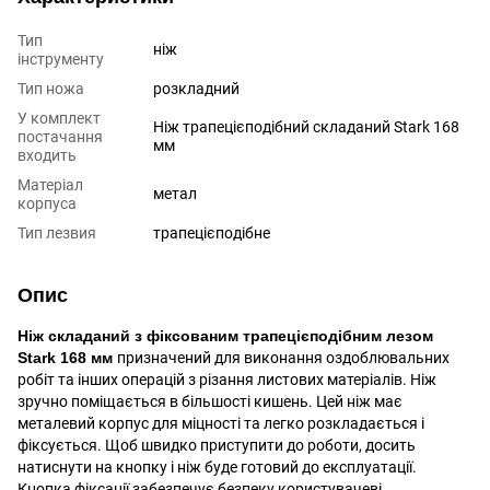
Тип
ніж
інструменту
Тип ножа
розкладний
У комплект
Ніж трапецієподібний складаний Stark 168
постачання
мм
входить
Матеріал
метал
корпуса
Тип лезвия
трапецієподібне
Опис
Ніж складаний з фіксованим трапецієподібним лезом
Stark 168 мм
призначений для виконання оздоблювальних
робіт та інших операцій з різання листових матеріалів. Ніж
зручно поміщається в більшості кишень. Цей ніж має
металевий корпус для міцності та легко розкладається і
фіксується. Щоб швидко приступити до роботи, досить
натиснути на кнопку і ніж буде готовий до експлуатації.
Кнопка фіксації забезпечує безпеку користувачеві.