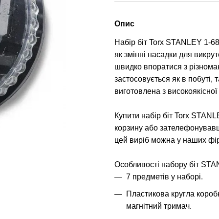
Опис
Набір біт Torx STANLEY 1-68
як змінні насадки для викрут
швидко впоратися з різном
застосовується як в побуті, т
виготовлена з високоякісної 
Купити набір біт Torx STAN
корзину або зателефонувавш
цей виріб можна у наших фі
Особливості набору біт STA
7 предметів у наборі.
Пластикова кругла короб
магнітний тримач.