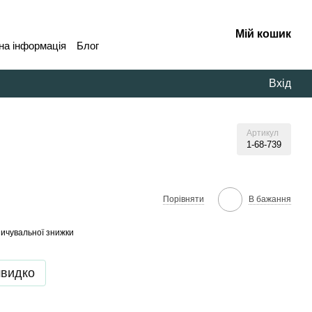
Мій кошик
на інформація
Блог
Вхід
Артикул
1-68-739
В бажання
Порівняти
ичувальної знижки
швидко