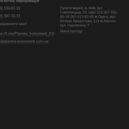
нтактна інформація
9) 106-92-16
Пункти видачі: м. Київ, вул.
Глибочицька, 53, офіс 315 067-551-
8) 397-70-33
80-16 067-513-82-60 м.Одеса, вул.
Велика Арнаутська, 119 м.Херсон,
редзвонити вам?
вул. Паровозна, 7
Мапа проїзду
ps://t.me/Planeta_Instrument_KS
o@planeta-instrument.com.ua