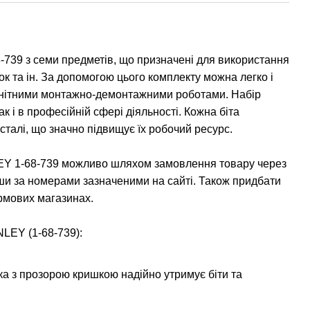
-739 з семи предметів, що призначені для використання
ок та ін. За допомогою цього комплекту можна легко і
анітними монтажно-демонтажними роботами. Набір
ак і в професійній сфері діяльності. Кожна біта
сталі, що значно підвищує їх робочий ресурс.
LEY 1-68-739 можливо шляхом замовлення товару через
и за номерами зазначеними на сайті. Також придбати
рмових магазинах.
NLEY (1-68-739):
ка з прозорою кришкою надійно утримує біти та