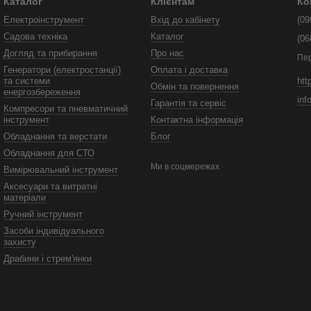
Каталог
Клієнтам
Ко
Електроінструмент
Вхід до кабінету
(09
Садова техніка
Каталог
(06
Догляд та прибирання
Про нас
Пе
Генератори (електростанції)
Оплата і доставка
htt
та системи
Обмін та повернення
енергозбереження
inf
Гарантія та сервіс
Компресори та пневматичний
інструмент
Контактна інформація
Обладнання та верстати
Блог
Обладнання для СТО
Ми в соцмережах
Вимірювальний інструмент
Аксесуари та витратні
матеріали
Ручний інструмент
Засоби індивідуального
захисту
Драбини і стрем'янки