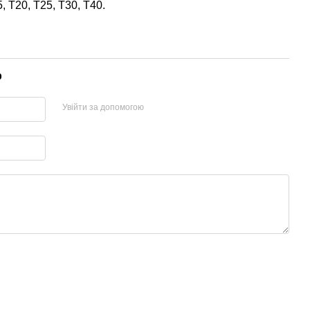
5, T20, T25, T30, T40.
р
Увійти за допомогою