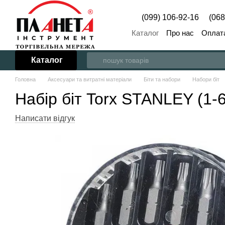
Перейти до основного контенту
(099) 106-92-16
(068
Каталог
Про нас
Оплата
Каталог
Головна
Аксесуари та витратні матеріали
Біти та набори
Набори біт
Набір біт Torx STANLEY (1-
Написати відгук