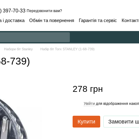
) 397-70-33
Передзвонити вам?
 і доставка
Обмін та повернення
Гарантія та сервіс
Контакт
Набори біт Stanley
Набір біт Torx STANLEY (1-68-739)
68-739)
278 грн
Увійти
для відображення накоп
%
Купити
Замовити 