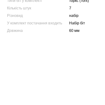
Типи біт у комплекті
торкс (Torx)
Кількість штук
7
Різновид
набір
У комплект постачання входить
Набір біт
Довжина
60 мм