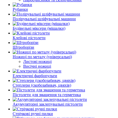
Рубанки
Полірувальні шліфувальні машини
Будівельні міксери (мішалки)
Клейові пістолети
Штроборізи
Ножиці по металу (універсальні)
Листові ножиці
Висічні ножиці
Електричні фарбопульти
Степлери (скобозабивач, цвяхів)
Пістолети для змащення та герметика
Акумуляторні заклепувальні пістолети
Стрічкові ручні пилки