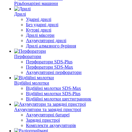
Різьбонарізні машини
Дрилі
Ударні дрилі
Без ударні дрилі
Кутові дрилі
Дрилі міксери
Акумуляторні дрилі
Дрилі алмазного буріння
Перфоратори
Перфоратори SDS-Plus
Перфоратори SDS-Max
Акумуляторні перфоратори
Відбійні молотки
Відбійні молотки SDS-Max
Відбійні молотки SDS-Plus
Відбійні молотки шестигранник
Акумулятори та зарядні пристрої
Акумуляторні батареї
Зарядні пристрої
Комплекти акумуляторів