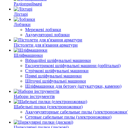
Радіоприймачі
Ліхтарі
Лобзики
Мережеві лобзики
Акумуляторні лобзики
Пістолети для в'язання арматури
Шліфмашинки
Вібраційні шліфувальні машинки
Ексцентрикові шліфувальні машини (орбітальні)
Стрічкові шліфувальні машинки
Прямі шліфувальні машинки
Щіточні шліфувальні машинки
Шліфмашинки для бетону (штукатурки, каменю)
Набори інструментів
Шабельні пилки (електроножовки)
Аккумуляторные сабельные пилы (электроножовки
Сетевые сабельные пилы (электроножовки)
Циркулярні пилки (дискові)