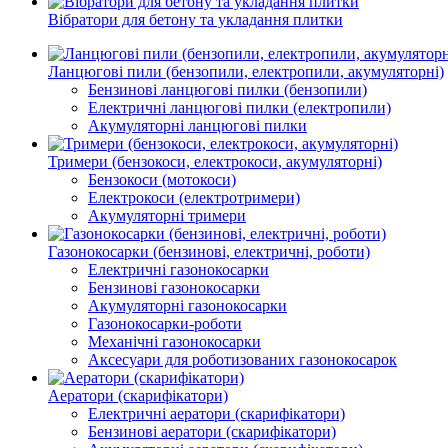
Вібратори для бетону та укладання плитки
Ланцюгові пили (бензопили, електропили, акумуляторні)
Бензинові ланцюгові пилки (бензопили)
Електричні ланцюгові пилки (електропили)
Акумуляторні ланцюгові пилки
Тримери (бензокоси, електрокоси, акумуляторні)
Бензокоси (мотокоси)
Електрокоси (електротримери)
Акумуляторні тримери
Газонокосарки (бензинові, електричні, роботи)
Електричні газонокосарки
Бензинові газонокосарки
Акумуляторні газонокосарки
Газонокосарки-роботи
Механічні газонокосарки
Аксесуари для роботизованих газонокосарок
Аератори (скарифікатори)
Електричні аератори (скарифікатори)
Бензинові аератори (скарифікатори)