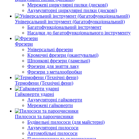
Мережеві циркулярні пилки (дискові)
Акумуляторні циркулярні пилки (дискові)
Універсальний інструмент (багатофункціональний)
Багатофункціональний інструмент
Насадки до багатофункціонального інструменту
Фрезери
Універсальні фрезери
Кромочні фрезери (окантувальні)
Шпонкові фрезери (ламельні)
Фрезери для зняття лаку
Фрезери з металообробки
Термофени (Технічні фени)
Гайковерти ударні
Акумуляторні гайковерти
Мережеві гайковерти
Пилососи та пароочисники
Будівельні пилососи (для майстерні)
Акумуляторні пилососи
Автомобільні пилососи
Пароочисники та склоочисники