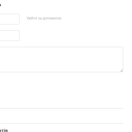
р
Увійти за допомогою
нтія