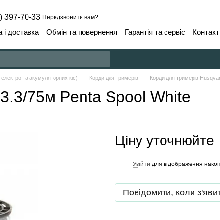
) 397-70-33
Передзвонити вам?
 і доставка
Обмін та повернення
Гарантія та сервіс
Контакт
 електро та акумуляторних кіс)
Корди для тримерів
Корди для тримерів Husqva
3.3/75м Penta Spool White
Ціну уточнюйте
Увійти
для відображення накоп
%
Повідомити, коли з'яви