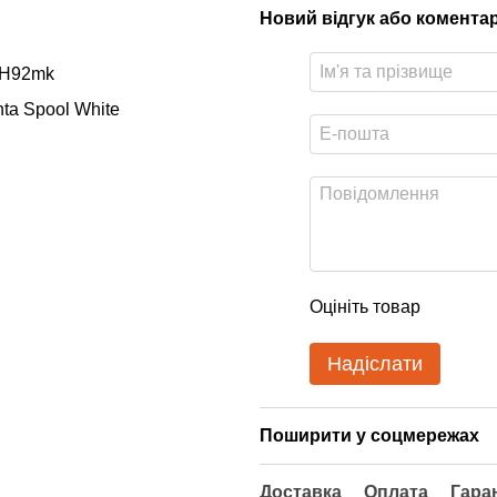
Новий відгук або комента
zrH92mk
ta Spool White
Оцініть товар
Надіслати
Поширити у соцмережах
Доставка
Оплата
Гара