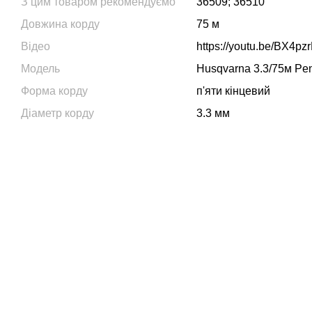
З цим товаром рекомендуємо
36509; 36510
Довжина корду
75 м
Відео
https://youtu.be/BX4p
Модель
Husqvarna 3.3/75м Pen
Форма корду
п'яти кінцевий
Діаметр корду
3.3 мм