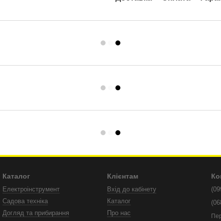
Каталог
Клієнтам
Ко
Електроінструмент
Вхід до кабінету
(09
Садова техніка
Каталог
(06
Догляд та прибирання
Про нас
Пе