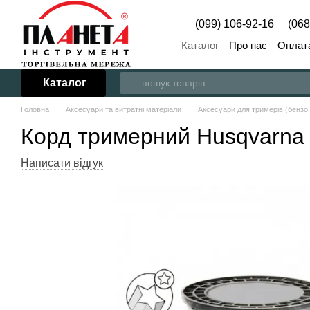
Перейти до основного контенту
(099) 106-92-16
(068
Каталог
Про нас
Оплата
Каталог
Головна
Аксесуари та витратні матеріали
Аксесуари для тримерів (бензо,
Корд тримерний Husqvarna 
Написати відгук