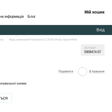
Мій кошик
на інформація
Блог
Вхід
rna
Корд тримерний Husqvarna 3.3/75м Penta Spool White
Артикул
5908474-07
В бажання
Порівняти
ичувальної знижки
ться