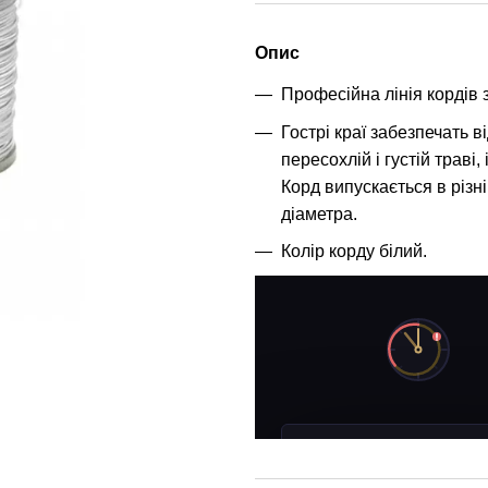
Опис
Професійна лінія кордів
Гострі краї забезпечать в
пересохлій і густій траві
Корд випускається в різн
діаметра.
Колір корду білий.