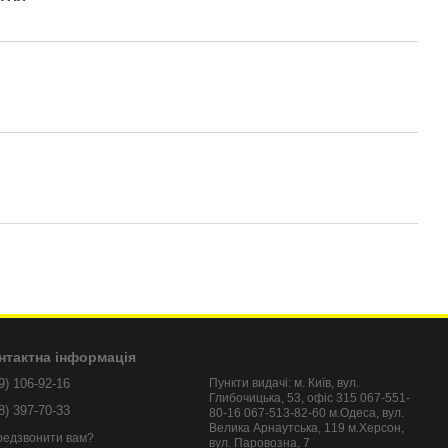
нтактна інформація
9) 106-92-16
Пункти видачі: м. Київ, вул.
Глибочицька, 53, офіс 315 067-551-
8) 397-70-33
80-16 067-513-82-60 м.Одеса, вул.
Велика Арнаутська, 119 м.Херсон,
редзвонити вам?
вул. Паровозна, 7