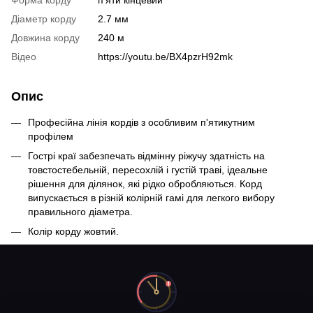
Діаметр корду
2.7 мм
Довжина корду
240 м
Відео
https://youtu.be/BX4pzrH92mk
Опис
Професійна лінія кордів з особливим п'ятикутним
профілем
Гострі краї забезпечать відмінну ріжучу здатність на
товстостебельній, пересохлій і густій траві, ідеальне
рішення для ділянок, які рідко обробляються. Корд
випускається в різній колірній гамі для легкого вибору
правильного діаметра.
Колір корду жовтий.