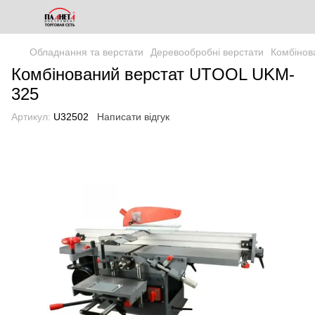
Обладнання та верстати
Деревообробні верстати
Комбінов
Комбінований верстат UTOOL UKM-
325
Артикул:
U32502
Написати відгук