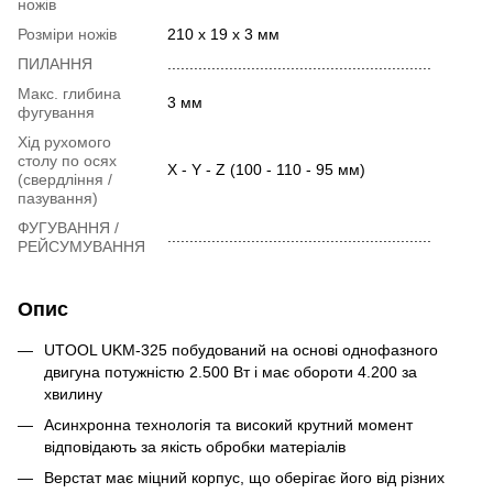
ножів
Розміри ножів
210 х 19 х 3 мм
ПИЛАННЯ
............................................................
Макс. глибина
3 мм
фугування
Хід рухомого
столу по осях
X - Y - Z (100 - 110 - 95 мм)
(свердління /
пазування)
ФУГУВАННЯ /
............................................................
РЕЙСУМУВАННЯ
Опис
UTOOL UKM-325 побудований на основі однофазного
двигуна потужністю 2.500 Вт і має обороти 4.200 за
хвилину
Асинхронна технологія та високий крутний момент
відповідають за якість обробки матеріалів
Верстат має міцний корпус, що оберігає його від різних