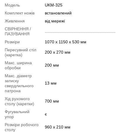
Модель
UKM-325
Комплект ножів
встановлений
Живлення
від мережі
СВІРНЕННЯ /
............................................................
ПАЗУВАННЯ
Розміри
1070 х 1150 х 530 мм
Пересувний стіл
200 х 270 мм
(каретка)
Макс. ширина
200 мм
обробки
Макс. діаметр
затиску
13 мм
свердлильного
патрона
Хід рухомого
700 мм
столу (каретки)
Фугувальний
є
упор
Розміри робочого
960 х 210 мм
столу