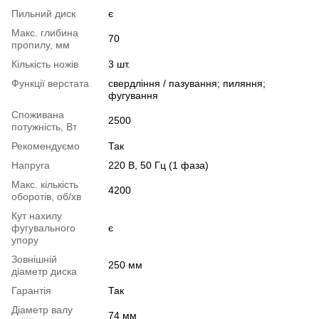
Пильний диск
є
Макс. глибина
70
пропилу, мм
Кількість ножів
3 шт.
Функції верстата
свердління / пазування; пиляння;
фугування
Споживана
2500
потужність, Вт
Рекомендуємо
Так
Напруга
220 В, 50 Гц (1 фаза)
Макс. кількість
4200
оборотів, об/хв
Кут нахилу
фугувального
є
упору
Зовнішній
250 мм
діаметр диска
Гарантія
Так
Діаметр валу
74 мм