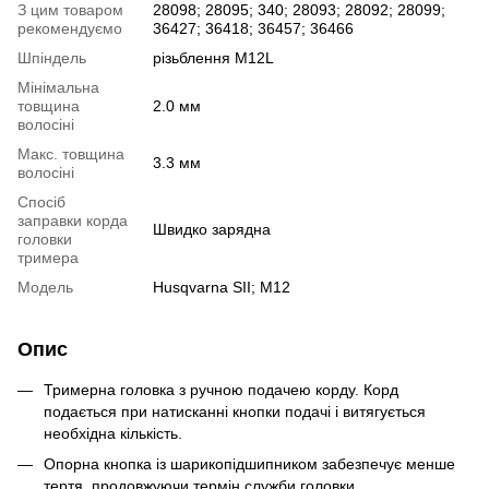
З цим товаром
28098; 28095; 340; 28093; 28092; 28099;
рекомендуємо
36427; 36418; 36457; 36466
Шпіндель
різьблення М12L
Мінімальна
товщина
2.0 мм
волосіні
Макс. товщина
3.3 мм
волосіні
Спосіб
заправки корда
Швидко зарядна
головки
тримера
Модель
Husqvarna SII; M12
Опис
Тримерна головка з ручною подачею корду. Корд
подається при натисканні кнопки подачі і витягується
необхідна кількість.
Опорна кнопка із шарикопідшипником забезпечує менше
тертя, продовжуючи термін служби головки.