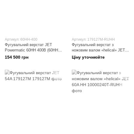
Артикул: 60HH-400
Артикул: 179127M-RUHH
Фугувальний верстат JET
Фугувальний верстат з
Powermatic 60HH 400В (60HH-
ножовим валом «helical» JET
400)
54A HH 179127M-RUHH
154 500 грн
Ціну уточнюйте