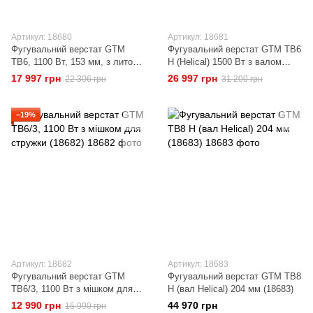
Артикул: 18680
Артикул: 18681
Фугувальний верстат GTM
Фугувальний верстат GTM TB6
TB6, 1100 Вт, 153 мм, з литою
H (Helical) 1500 Вт з валом
направляючою (18680)
Helical (18681)
17 997 грн
26 997 грн
22 306 грн
31 200 грн
−19%
Артикул: 18682
Артикул: 18683
Фугувальний верстат GTM
Фугувальний верстат GTM TB8
TB6/3, 1100 Вт з мішком для
H (вал Helical) 204 мм (18683)
стружки (18682)
12 990 грн
44 970 грн
15 990 грн