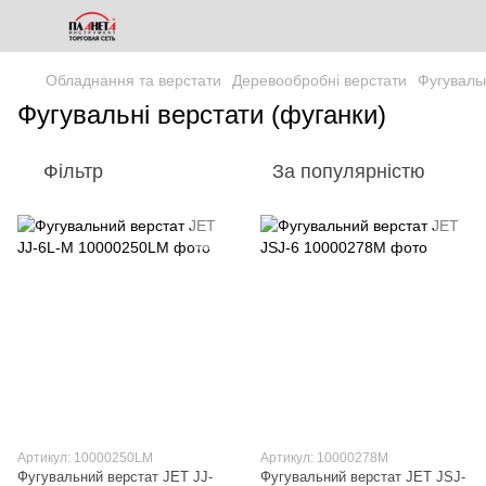
Обладнання та верстати
Деревообробні верстати
Фугувальн
Фугувальні верстати (фуганки)
Фільтр
За популярністю
Артикул: 10000250LM
Артикул: 10000278M
Фугувальний верстат JET JJ-
Фугувальний верстат JET JSJ-