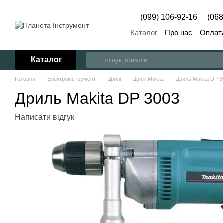
Перейти до основного контенту
(099) 106-92-16
(068
Каталог
Про нас
Оплата
Каталог
Головна
Електроінструмент
Дрилі
Дрилі Makita
Дриль Makita DP 3
Дриль Makita DP 3003
Написати відгук