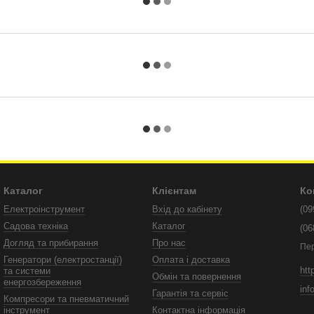
Каталог
Клієнтам
Ко
Електроінструмент
Вхід до кабінету
(09
Садова техніка
Каталог
(06
Догляд та прибирання
Про нас
Пе
Генератори (електростанції)
Оплата і доставка
htt
та системи
Обмін та повернення
енергозбереження
inf
Гарантія та сервіс
Компресори та пневматичний
інструмент
Контактна інформація