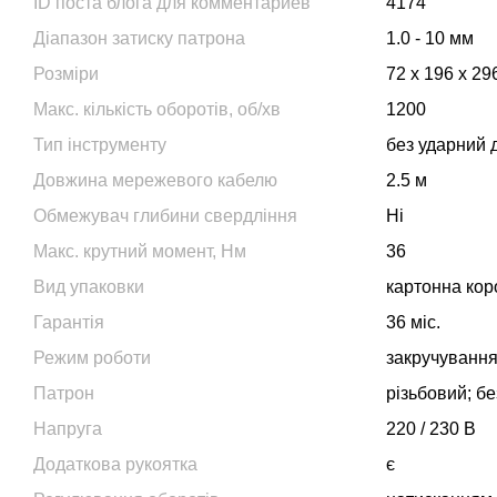
ID поста блога для комментариев
4174
Діапазон затиску патрона
1.0 - 10 мм
Розміри
72 x 196 х 29
Макс. кількість оборотів, об/хв
1200
Тип інструменту
без ударний 
Довжина мережевого кабелю
2.5 м
Обмежувач глибини свердління
Ні
Макс. крутний момент, Нм
36
Вид упаковки
картонна кор
Гарантія
36 міс.
Режим роботи
закручування
Патрон
різьбовий; б
Напруга
220 / 230 В
Додаткова рукоятка
є