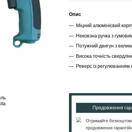
Опис
Міцний алюмінієвий корп
Нековзна ручка з гумови
Потужний двигун з вели
Висока точність свердлін
Реверс із регулюванням 
Продовження гара
Отримайте безкоштов
продовження гарантійн