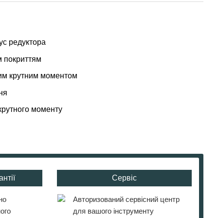
ус редуктора
м покриттям
ким крутним моментом
ня
крутного моменту
нтії
Сервіс
но
Авторизований сервісний центр
ого
для вашого інструменту