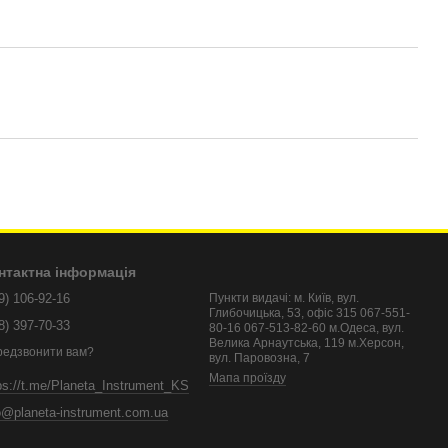
нтактна інформація
9) 106-92-16
Пункти видачі: м. Київ, вул.
Глибочицька, 53, офіс 315 067-551-
8) 397-70-33
80-16 067-513-82-60 м.Одеса, вул.
Велика Арнаутська, 119 м.Херсон,
редзвонити вам?
вул. Паровозна, 7
Мапа проїзду
ps://t.me/Planeta_Instrument_KS
o@planeta-instrument.com.ua