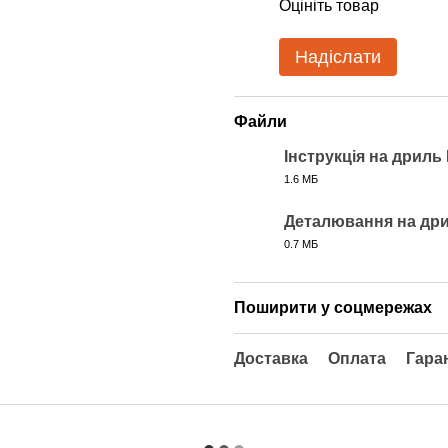
Оцініть товар
Надіслати
Файли
Інструкція на дриль 
1.6 МБ
PDF
Деталювання на дри
0.7 МБ
PDF
Поширити у соцмережах
Доставка
Оплата
Гара