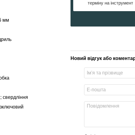
терміну на інструмент
6 мм
дриль
Новий відгук або комента
обка
; свердління
езключовий