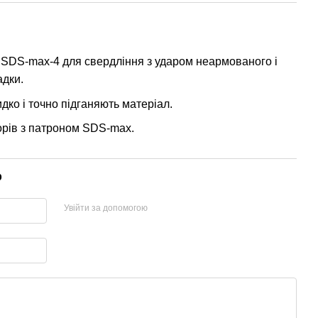
 SDS-max-4 для свердління з ударом неармованого і
адки.
дко і точно підганяють матеріал.
рів з патроном SDS-max.
р
Увійти за допомогою