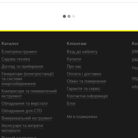
Каталог
Клієнтам
Ко
Електроінструмент
Вхід до кабінету
(09
Садова техніка
Каталог
(06
Догляд та прибирання
Про нас
Пе
Генератори (електростанції)
Оплата і доставка
htt
та системи
Обмін та повернення
енергозбереження
inf
Гарантія та сервіс
Компресори та пневматичний
інструмент
Контактна інформація
Обладнання та верстати
Блог
Обладнання для СТО
Ми в соцмережах
Вимірювальний інструмент
Аксесуари та витратні
матеріали
Ручний інструмент