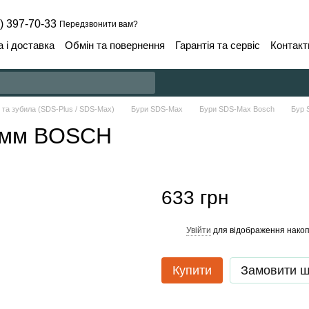
) 397-70-33
Передзвонити вам?
 і доставка
Обмін та повернення
Гарантія та сервіс
Контакт
 та зубила (SDS-Plus / SDS-Max)
Бури SDS-Max
Бури SDS-Max Bosch
Бур 
0мм BOSCH
633 грн
Увійти
для відображення накоп
%
Купити
Замовити 