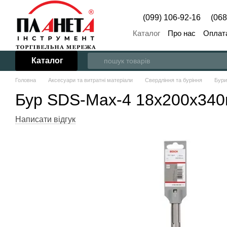
Перейти до основного контенту
(099) 106-92-16
(068
Каталог
Про нас
Оплата
Каталог
Головна
Аксесуари та витратні матеріали
Свердління та буріння
Бури
Бур SDS-Max-4 18x200x34
Написати відгук