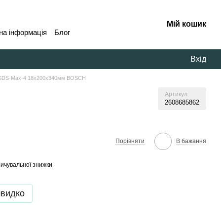
Мій кошик
на інформація
Блог
Вхід
SDS-Max-4 18x200x340мм BOSCH
Артикул
2608685862
В бажання
Порівняти
ичувальної знижки
швидко