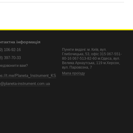
нтактна інформація
9) 106-92-16
Пункти видачі: м. Київ, вул.
Глибочицька, 53, офіс 315 067-551-
8) 397-70-33
80-16 067-513-82-60 м.Одеса, вул.
Велика Арнаутська, 119 м.Херсон,
редзвонити вам?
вул. Паровозна, 7
Мапа проїзду
ps://t.me/Planeta_Instrument_KS
o@planeta-instrument.com.ua