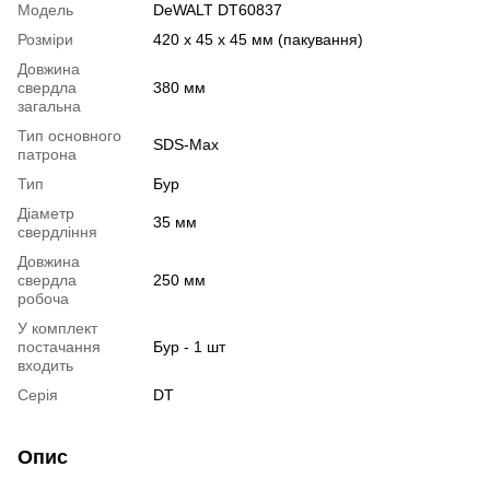
Модель
DeWALT DT60837
Розміри
420 х 45 х 45 мм (пакування)
Довжина
свердла
380 мм
загальна
Тип основного
SDS-Max
патрона
Тип
Бур
Діаметр
35 мм
свердління
Довжина
свердла
250 мм
робоча
У комплект
постачання
Бур - 1 шт
входить
Серія
DT
Опис