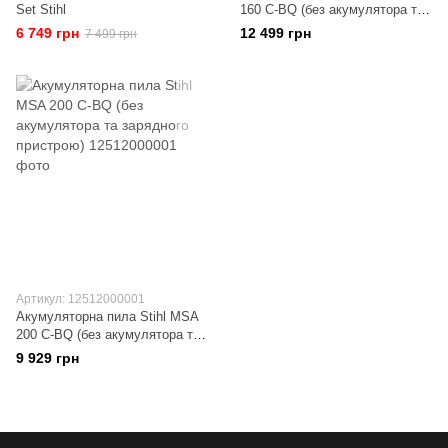
Set Stihl
160 C-BQ (без акумулятора та
зарядного пристрою)
6 749 грн
12 499 грн
7 499 грн
Артикул: 12512000001
Акумуляторна пила Stihl MSA
200 C-BQ (без акумулятора та
зарядного пристрою)
9 929 грн