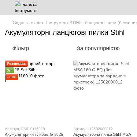
Садова техніка
Інструмент STIHL
Ланцюгові пили (бензопил
Акумуляторні ланцюгові пилки Stihl
Фільтр
За популярністю
Розпродаж
Хіт
−10%
Артикул: GA010116910
Артикул: 12502000012
Акумуляторний гілкоріз GTA 26
Акумуляторна пилка Stihl MSA