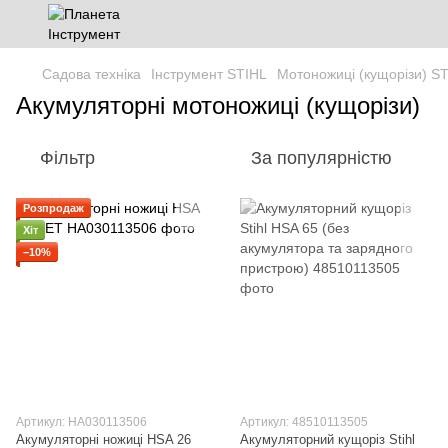
Садова техніка
Інструмент STIHL
Мотоножиці (кущорізи) S
Акумуляторні мотоножиці (кущорізи)
Фільтр
За популярністю
Розпродаж
Хіт
−10%
Артикул: HA030113506
Артикул: 48510113505
Акумуляторні ножиці HSA 26
Акумуляторний кущоріз Stihl