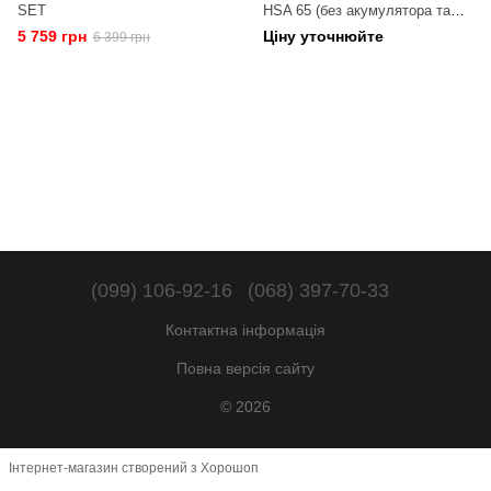
SET
HSA 65 (без акумулятора та
зарядного пристрою)
5 759 грн
Ціну уточнюйте
6 399 грн
(099) 106-92-16
(068) 397-70-33
Контактна інформація
Повна версія сайту
© 2026
Інтернет-магазин створений з Хорошоп