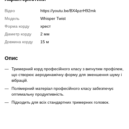
Відео
https://youtu.be/BX4pzrH92mk
Модель
Whisper Twist
Форма корду
хрест
Діаметр корду
2 мм
Довжина корду
15 м
Опис
Тримерний корд професійного класу з вигнутим профілем,
що створює аеродинамічну форму для зменшення шуму і
вібрацій.
Полімерний матеріал професійного класу забезпечує
оптимальну продуктивність.
Підходить для всіх стандартних тримерних головок.