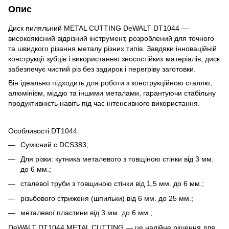
Опис
Диск пиляльний METAL CUTTING DeWALT DT1044 —
високоякісний відрізний інструмент, розроблений для точного
та швидкого різання металу різних типів. Завдяки інноваційній
конструкції зубців і використанню зносостійких матеріалів, диск
забезпечує чистий різ без задирок і перегріву заготовки.
Він ідеально підходить для роботи з конструкційною сталлю,
алюмінієм, міддю та іншими металами, гарантуючи стабільну
продуктивність навіть під час інтенсивного використання.
Особливості DT1044:
Сумісний с DCS383;
Для різки: кутника металевого з товщіною стінки від 3 мм.
до 6 мм.;
сталевої труби з товщиною стінки від 1,5 мм. до 6 мм.;
різьбового стриженя (шпильки) від 6 мм. до 25 мм.;
металевої пластини від 3 мм. до 6 мм.;
DeWALT DT1044 METAL CUTTING — це надійне рішення для