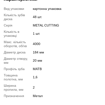
Вид упаковки
картонна упаковка
Кількість зубів
48 шт.
диска
Серія
METAL CUTTING
Кількість в
1 шт.
упаковці
Макс. кількість
4000
оборотів, об/хв
Діаметр диска
184 мм
Діаметр отвору,
20 мм
мм
Профіль зуба
MАТВ
Товщина
1,6
полотна, мм
Ширина
2
пропила, мм
Призначення
Метал