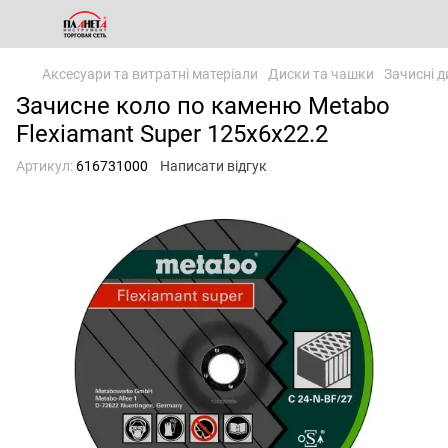
Аксесуари та витратні матеріали
Диски та чашки
Зачисні д
Зачисне коло по каменю Metabo
Flexiamant Super 125x6x22.2
Артикул:
616731000
Написати відгук