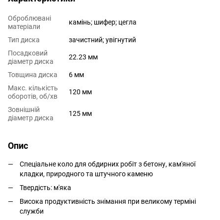
Оброблювані
камінь; шифер; цегла
матеріали
Тип диска
зачистний; увігнутий
Посадковий
22.23 мм
діаметр диска
Товщина диска
6 мм
Макс. кількість
120 мм
оборотів, об/хв
Зовнішній
125 мм
діаметр диска
Опис
Спеціальне коло для обдирних робіт з бетону, кам'яної
кладки, природного та штучного каменю
Твердість: м'яка
Висока продуктивність знімання при великому терміні
служби