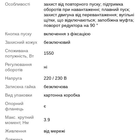
Особливості
захист від повторного пуску; підтримка
оборотів при навантаженні; плавний пуск;
захист двигуна від перевантаження; вугільні
щітки, що відключаються; запобіжна муфта;
поворот редуктора на 90 °
Кнопка пуску
включення з фіксацією
Захисний кожух
безключовий
Споживана
1550
потужність, Вт
Регулювання
ні
оборотів
Напруга
220 / 230 В
Затискна гайка
безключова
Вид упаковки
картонна коробка
Опорний
є
фланець
Макс. крутний
3.9
момент, Нм
Живлення
від мережі
Довжина