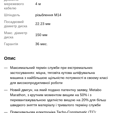
мережевого
4 м
кабелю
Шпіндель
різьблення M14
Посадковий
22.23 мм
діаметр диска
Макс. діаметр
150 мм
диска
Гарантія
36 мес.
Опис
Максимальний термін служби при екстремальних
застосуваннях: міцна, тяговіта кутова шліфувальна
машина з найбільшою щільністю потужності в своєму класі
для високопродуктивної роботи
Новий двигун, на який подано патентну заявку, Metabo
Marathon, з крутним моментом вищим на 50% і з
перевантажувальною здатністю вищою на 20% для більш
швидкого зняття матеріалу і тривалого терміну служби
Повкохвильова електроніка Tacho-Constamatic (TC):