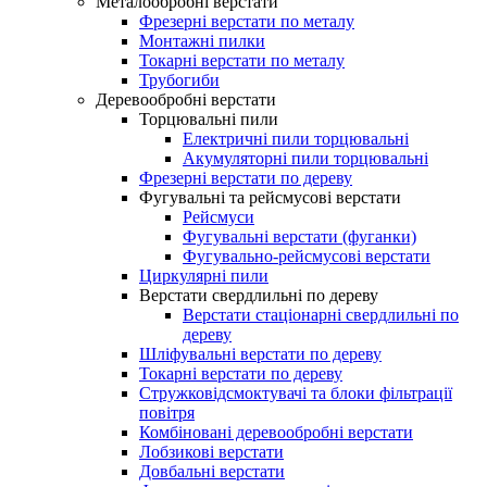
Металообробні верстати
Фрезерні верстати по металу
Монтажні пилки
Токарні верстати по металу
Трубогиби
Деревообробні верстати
Торцювальні пили
Електричні пили торцювальні
Акумуляторні пили торцювальні
Фрезерні верстати по дереву
Фугувальні та рейсмусові верстати
Рейсмуси
Фугувальні верстати (фуганки)
Фугувально-рейсмусові верстати
Циркулярні пили
Верстати свердлильні по дереву
Верстати стаціонарні свердлильні по
дереву
Шліфувальні верстати по дереву
Токарні верстати по дереву
Стружковідсмоктувачі та блоки фільтрації
повітря
Комбіновані деревообробні верстати
Лобзикові верстати
Довбальні верстати