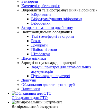
Бензорези
Каменерізи, бетонорізи
Віброплити та вібротрамбування (віброноги)
Віброплити
Вібротрамбування (віброноги)
Віброрейки
Затиральні машини для бетону
Вантажопідйомне обладнання
Талі (тельфери) та стропи
Рокли
Домкрати
Підйомні столи
Штабелери
Швонарізники
Зарядні та пускозарядні пристрої
Зарядні пристрої для автомобільних
акумуляторів
Пуско-зарядні пристрої
Двигуни
Обладнання для очищення труб
Паяльники
Обладнання для СТО
Вимірювальний інструмент