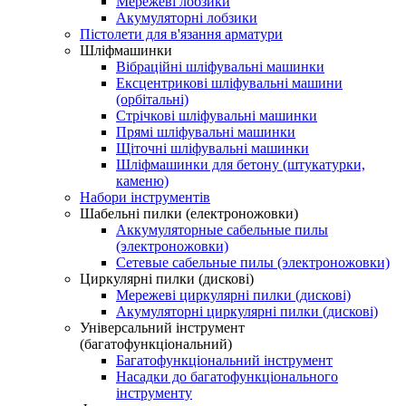
Мережеві лобзики
Акумуляторні лобзики
Пістолети для в'язання арматури
Шліфмашинки
Вібраційні шліфувальні машинки
Ексцентрикові шліфувальні машини
(орбітальні)
Стрічкові шліфувальні машинки
Прямі шліфувальні машинки
Щіточні шліфувальні машинки
Шліфмашинки для бетону (штукатурки,
каменю)
Набори інструментів
Шабельні пилки (електроножовки)
Аккумуляторные сабельные пилы
(электроножовки)
Сетевые сабельные пилы (электроножовки)
Циркулярні пилки (дискові)
Мережеві циркулярні пилки (дискові)
Акумуляторні циркулярні пилки (дискові)
Універсальний інструмент
(багатофункціональний)
Багатофункціональний інструмент
Насадки до багатофункціонального
інструменту