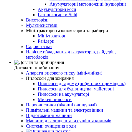
Акумуляторні мотоножиці (кущорізи)
Акумуляторні коси
Газонокосарки Stihl
Висоторізи
Мультисистеми
Міні-трактори газонокосарки та райдери
Міні-трактори
Райдери
Садові тачки
Навісне обладнання для тракторів, райдерів,
мотоблоків
Догляд та прибирання
Апарати високого тиску (міні-мийки)
Пилососи для збирання
Пилососи для дому (побутових приміщень)
Пилососи для будівництва, майстерні
Пилососи на акумуляторі
Миючі пилососи
Пароочисники (віконні очищувачі)
Підмітальні машини та електровіники
Підлогомийні машини
Машини для чищення та сушіння килимів
Системи очищення води