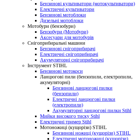
Бензинові культиватори (мотокультиватори)
Електричні культиватори
Бензинові мотоблоки
Дизельні мотоблоки
Мотобури (бензобури)
Бензобури (Мотобури)
Аксесуари для мотобурів
Снігоприбиральні машини
Бензинові снігоприбирачі
Електричні снігоприбирачі
Акумуляторні снігоприбирачі
Інструмент STIHL
Бензинові мотокоси
Ланцюгові пили (бензопили, електропили,
акумуляторні)
Бензинові ланцюгові пилки
(бензопили)
Електричні ланцюгові пилки
(електропили)
Акумуляторні ланцюгові пилки Stihl
Мийки високого тиску Stihl
Електричні тример Stihl
Мотоножиці (кущорізи) STIHL
Бензинові ножиці (кущорізи) STIHL
Електричні мотоножиці (кущорізи)