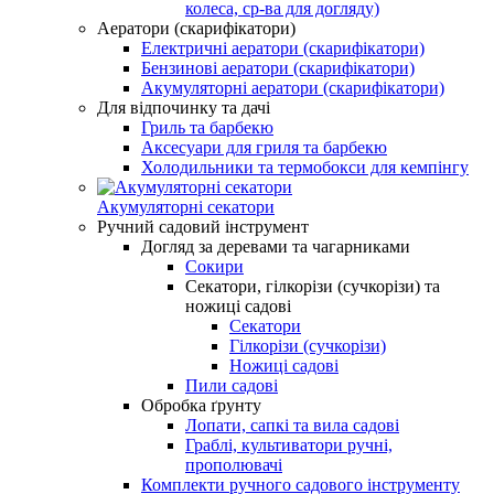
колеса, ср-ва для догляду)
Аератори (скарифікатори)
Електричні аератори (скарифікатори)
Бензинові аератори (скарифікатори)
Акумуляторні аератори (скарифікатори)
Для відпочинку та дачі
Гриль та барбекю
Аксесуари для гриля та барбекю
Холодильники та термобокси для кемпінгу
Акумуляторні секатори
Ручний садовий інструмент
Догляд за деревами та чагарниками
Сокири
Секатори, гілкорізи (сучкорізи) та
ножиці садові
Секатори
Гілкорізи (сучкорізи)
Ножиці садові
Пили садові
Обробка ґрунту
Лопати, сапкі та вила садові
Граблі, культиватори ручні,
прополювачі
Комплекти ручного садового інструменту