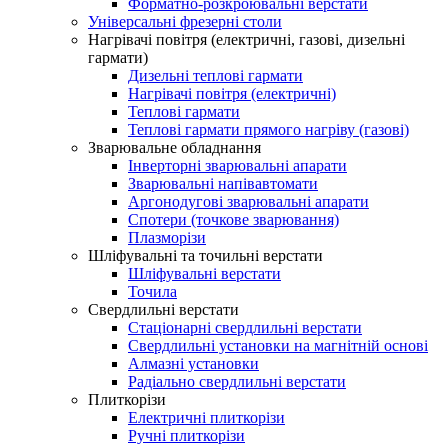
Форматно-розкроювальні верстати
Універсальні фрезерні столи
Нагрівачі повітря (електричні, газові, дизельні
гармати)
Дизельні теплові гармати
Нагрівачі повітря (електричні)
Теплові гармати
Теплові гармати прямого нагріву (газові)
Зварювальне обладнання
Інверторні зварювальні апарати
Зварювальні напівавтомати
Аргонодугові зварювальні апарати
Спотери (точкове зварювання)
Плазморізи
Шліфувальні та точильні верстати
Шліфувальні верстати
Точила
Свердлильні верстати
Стаціонарні свердлильні верстати
Свердлильні установки на магнітній основі
Алмазні установки
Радіально свердлильні верстати
Плиткорізи
Електричні плиткорізи
Ручні плиткорізи