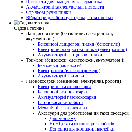
Пістолети для змащення та герметика
Акумуляторні заклепувальні пістолети
Стрічкові ручні пилки
Вібратори для бетону та укладання плитки
Садова техніка
Ланцюгові пили (бензопили, електропили,
акумуляторні)
Бензинові ланцюгові пилки (бензопили)
Електричні ланцюгові пилки (електропили)
Акумуляторні ланцюгові пилки
Тримери (бензокоси, електрокоси, акумуляторні)
Бензокоси (мотокоси)
Електрокоси (електротримери)
Акумуляторні тримери
Газонокосарки (бензинові, електричні, роботи)
Електричні газонокосарки
Бензинові газонокосарки
Акумуляторні газонокосарки
Газонокосарки-роботи
Механічні газонокосарки
Аксесуари для роботизованих газонокосарок
Для монтажу
Ножі для газонокосарок-роботів
Доповнення (кришки, наклейки,