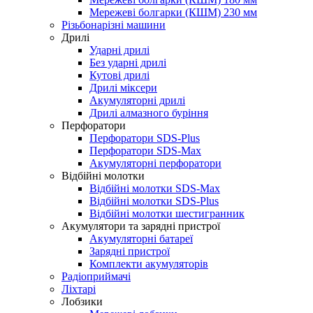
Мережеві болгарки (КШМ) 230 мм
Різьбонарізні машини
Дрилі
Ударні дрилі
Без ударні дрилі
Кутові дрилі
Дрилі міксери
Акумуляторні дрилі
Дрилі алмазного буріння
Перфоратори
Перфоратори SDS-Plus
Перфоратори SDS-Max
Акумуляторні перфоратори
Відбійні молотки
Відбійні молотки SDS-Max
Відбійні молотки SDS-Plus
Відбійні молотки шестигранник
Акумулятори та зарядні пристрої
Акумуляторні батареї
Зарядні пристрої
Комплекти акумуляторів
Радіоприймачі
Ліхтарі
Лобзики