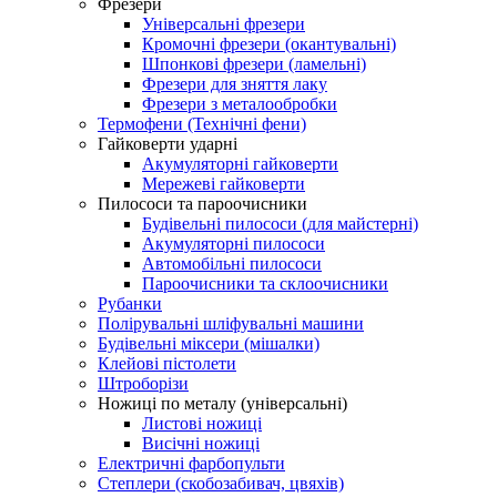
Фрезери
Універсальні фрезери
Кромочні фрезери (окантувальні)
Шпонкові фрезери (ламельні)
Фрезери для зняття лаку
Фрезери з металообробки
Термофени (Технічні фени)
Гайковерти ударні
Акумуляторні гайковерти
Мережеві гайковерти
Пилососи та пароочисники
Будівельні пилососи (для майстерні)
Акумуляторні пилососи
Автомобільні пилососи
Пароочисники та склоочисники
Рубанки
Полірувальні шліфувальні машини
Будівельні міксери (мішалки)
Клейові пістолети
Штроборізи
Ножиці по металу (універсальні)
Листові ножиці
Висічні ножиці
Електричні фарбопульти
Степлери (скобозабивач, цвяхів)