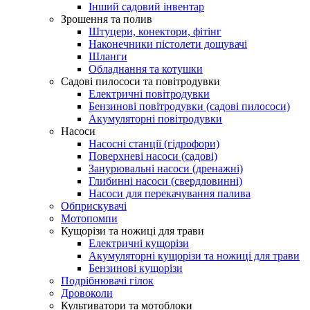
Інший садовий інвентар
Зрошення та полив
Штуцери, конектори, фітінг
Наконечники пістолети дощувачі
Шланги
Обладнання та котушки
Садові пилососи та повітродувки
Електричні повітродувки
Бензинові повітродувки (садові пилососи)
Акумуляторні повітродувки
Насоси
Насосні станції (гідрофори)
Поверхневі насоси (садові)
Занурювальні насоси (дренажні)
Глибинні насоси (свердловинні)
Насоси для перекачування палива
Обприскувачі
Мотопомпи
Кущорізи та ножиці для трави
Електричні кущорізи
Акумуляторні кущорізи та ножиці для трави
Бензинові кущорізи
Подрібнювачі гілок
Дровоколи
Культиватори та мотоблоки