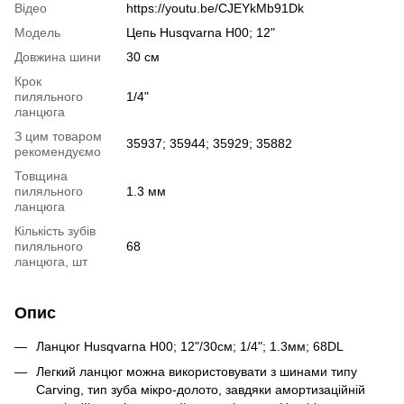
Відео
https://youtu.be/CJEYkMb91Dk
Модель
Цепь Husqvarna Н00; 12"
Довжина шини
30 см
Крок
пиляльного
1/4"
ланцюга
З цим товаром
35937; 35944; 35929; 35882
рекомендуємо
Товщина
пиляльного
1.3 мм
ланцюга
Кількість зубів
пиляльного
68
ланцюга, шт
Опис
Ланцюг Husqvarna Н00; 12"/30см; 1/4"; 1.3мм; 68DL
Легкий ланцюг можна використовувати з шинами типу
Carving, тип зуба мікро-долото, завдяки амортизаційній