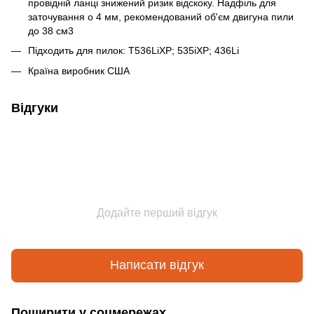
провідній ланці знижений ризик відскоку. Надфіль для
заточування o 4 мм, рекомендований об'єм двигуна пили
до 38 см3
Підходить для пилок: T536LiXP; 535iXP; 436Li
Країна виробник США
Відгуки
Додайте перший відгук
Написати відгук
Поширити у соцмережах