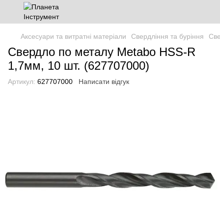
Аксесуари та витратні матеріали
Свердління та буріння
Св
Свердло по металу Metabo HSS-R
1,7мм, 10 шт. (627707000)
Артикул:
627707000
Написати відгук