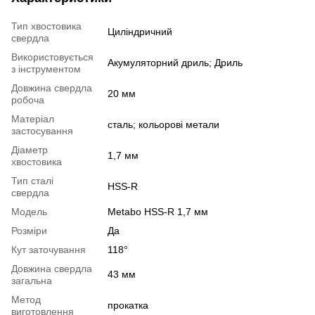
Тип хвостовика
Циліндричний
свердла
Використовується
Акумуляторний дриль; Дриль
з інструментом
Довжина свердла
20 мм
робоча
Матеріал
сталь; кольорові метали
застосування
Діаметр
1,7 мм
хвостовика
Тип сталі
HSS-R
свердла
Модель
Metabo HSS-R 1,7 мм
Розміри
Да
Кут заточування
118°
Довжина свердла
43 мм
загальна
Метод
прокатка
виготовлення