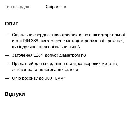
Тип свердла
Спіральне
Опис
Спіральне свердло з високоефективною швидкорізальної
сталі DIN 338, виготовлене методом роликової прокатки,
циліндричне, праворізальне, тип N
Заточення 118°, допуск діаметром h8
Придатний для свердління сталі, кольорових металів,
легованих та нелегованих сталей
Опір розриву до 900 Н/мм²
Відгуки